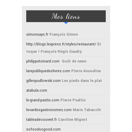
Mes liens
simonsays.fr
François Simon
http://blogs.lexpress.fr/styles/restaurant/
Et
toque ! François-Régis Gaudry
philippetoinard.com
Goût de news
larepubliquedeslivres.com
Pierre Assouline
gillespudlowski.com
Les pieds dans le plat
atabula.com
le-grand-pastis.com
Pierre Psaltis
levardesgastronomes.com
Marie Tabacchi
tableadecouvert.fr
Caroline Mignot
sofoodsogood.com