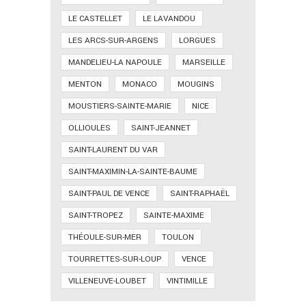
LE CASTELLET
LE LAVANDOU
LES ARCS-SUR-ARGENS
LORGUES
MANDELIEU-LA NAPOULE
MARSEILLE
MENTON
MONACO
MOUGINS
MOUSTIERS-SAINTE-MARIE
NICE
OLLIOULES
SAINT-JEANNET
SAINT-LAURENT DU VAR
SAINT-MAXIMIN-LA-SAINTE-BAUME
SAINT-PAUL DE VENCE
SAINT-RAPHAËL
SAINT-TROPEZ
SAINTE-MAXIME
THÉOULE-SUR-MER
TOULON
TOURRETTES-SUR-LOUP
VENCE
VILLENEUVE-LOUBET
VINTIMILLE