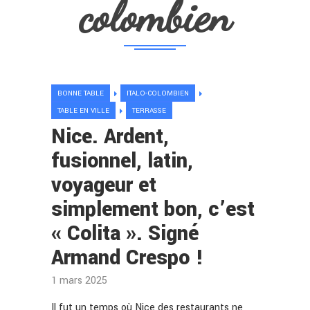
colombien
BONNE TABLE
ITALO-COLOMBIEN
TABLE EN VILLE
TERRASSE
Nice. Ardent,
fusionnel, latin,
voyageur et
simplement bon, c’est
« Colita ». Signé
Armand Crespo !
1 mars 2025
Il fut un temps où Nice des restaurants ne