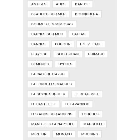
ANTIBES
AUPS
BANDOL
BEAULIEU-SUR-MER
BORDIGHERA
BORMES-LES-MIMOSAS
CAGNES-SUR-MER
CALLAS
CANNES
COGOLIN
EZE-VILLAGE
FLAYOSC
GOLFE-JUAN
GRIMAUD
GÉMENOS
HYÈRES
LA CADIÈRE D'AZUR
LA LONDE-LES-MAURES
LA SEYNE-SUR-MER
LE BEAUSSET
LE CASTELLET
LE LAVANDOU
LES ARCS-SUR-ARGENS
LORGUES
MANDELIEU-LA NAPOULE
MARSEILLE
MENTON
MONACO
MOUGINS