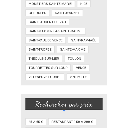
MOUSTIERS-SAINTE-MARIE
NICE
OLLIOULES
SAINT-JEANNET
SAINT-LAURENT DU VAR
SAINT-MAXIMIN-LA-SAINTE-BAUME
SAINT-PAUL DE VENCE
SAINT-RAPHAËL
SAINT-TROPEZ
SAINTE-MAXIME
THÉOULE-SUR-MER
TOULON
TOURRETTES-SUR-LOUP
VENCE
VILLENEUVE-LOUBET
VINTIMILLE
Rechercher par prix
45 À 65 €
RESTAURANT 150 À 200 €