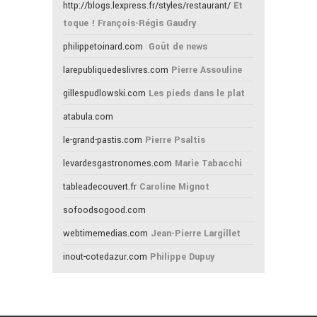
http://blogs.lexpress.fr/styles/restaurant/
Et
toque ! François-Régis Gaudry
philippetoinard.com
Goût de news
larepubliquedeslivres.com
Pierre Assouline
gillespudlowski.com
Les pieds dans le plat
atabula.com
le-grand-pastis.com
Pierre Psaltis
levardesgastronomes.com
Marie Tabacchi
tableadecouvert.fr
Caroline Mignot
sofoodsogood.com
webtimemedias.com
Jean-Pierre Largillet
inout-cotedazur.com
Philippe Dupuy