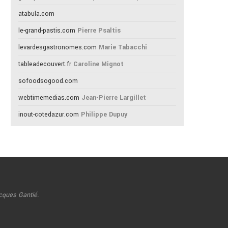
atabula.com
le-grand-pastis.com
Pierre Psaltis
levardesgastronomes.com
Marie Tabacchi
tableadecouvert.fr
Caroline Mignot
sofoodsogood.com
webtimemedias.com
Jean-Pierre Largillet
inout-cotedazur.com
Philippe Dupuy
cques Gantié.