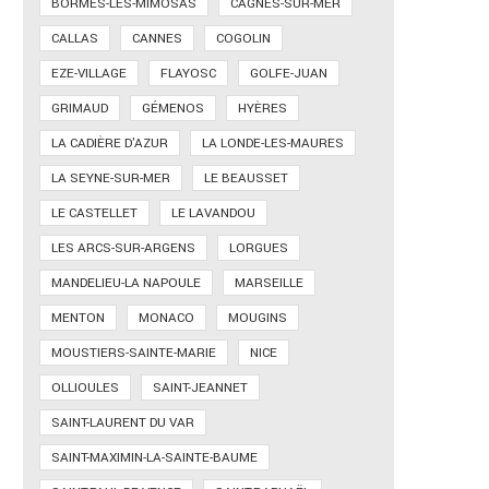
BORMES-LES-MIMOSAS
CAGNES-SUR-MER
CALLAS
CANNES
COGOLIN
EZE-VILLAGE
FLAYOSC
GOLFE-JUAN
GRIMAUD
GÉMENOS
HYÈRES
LA CADIÈRE D'AZUR
LA LONDE-LES-MAURES
LA SEYNE-SUR-MER
LE BEAUSSET
LE CASTELLET
LE LAVANDOU
LES ARCS-SUR-ARGENS
LORGUES
MANDELIEU-LA NAPOULE
MARSEILLE
MENTON
MONACO
MOUGINS
MOUSTIERS-SAINTE-MARIE
NICE
OLLIOULES
SAINT-JEANNET
SAINT-LAURENT DU VAR
SAINT-MAXIMIN-LA-SAINTE-BAUME