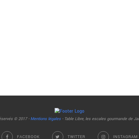
réservés © 2017 -
Mentions légales
- Table Libre, les escales gourmande de Ja
FACEBOOK
TWITTER
INSTAGRAM