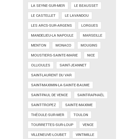
LA SEYNE-SUR-MER
LE BEAUSSET
LE CASTELLET
LE LAVANDOU
LES ARCS-SUR-ARGENS
LORGUES
MANDELIEU-LA NAPOULE
MARSEILLE
MENTON
MONACO
MOUGINS
MOUSTIERS-SAINTE-MARIE
NICE
OLLIOULES
SAINT-JEANNET
SAINT-LAURENT DU VAR
SAINT-MAXIMIN-LA-SAINTE-BAUME
SAINT-PAUL DE VENCE
SAINT-RAPHAËL
SAINT-TROPEZ
SAINTE-MAXIME
THÉOULE-SUR-MER
TOULON
TOURRETTES-SUR-LOUP
VENCE
VILLENEUVE-LOUBET
VINTIMILLE