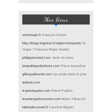
Mes liens
simonsays.fr
François Simon
http://blogs.lexpress.fr/styles/restaurant/
Et
toque ! François-Régis Gaudry
philippetoinard.com
Goût de news
larepubliquedeslivres.com
Pierre Assouline
gillespudlowski.com
Les pieds dans le plat
atabula.com
le-grand-pastis.com
Pierre Psaltis
levardesgastronomes.com
Marie Tabacchi
tableadecouvert.fr
Caroline Mignot