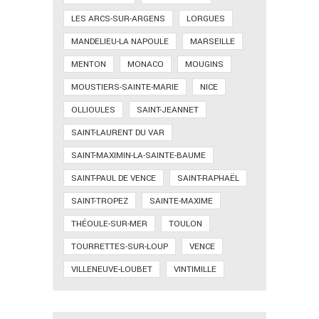
LES ARCS-SUR-ARGENS
LORGUES
MANDELIEU-LA NAPOULE
MARSEILLE
MENTON
MONACO
MOUGINS
MOUSTIERS-SAINTE-MARIE
NICE
OLLIOULES
SAINT-JEANNET
SAINT-LAURENT DU VAR
SAINT-MAXIMIN-LA-SAINTE-BAUME
SAINT-PAUL DE VENCE
SAINT-RAPHAËL
SAINT-TROPEZ
SAINTE-MAXIME
THÉOULE-SUR-MER
TOULON
TOURRETTES-SUR-LOUP
VENCE
VILLENEUVE-LOUBET
VINTIMILLE