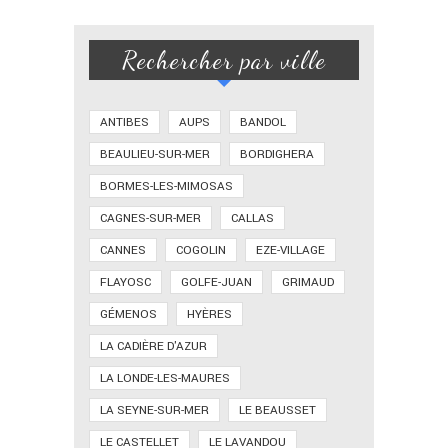
Rechercher par ville
ANTIBES
AUPS
BANDOL
BEAULIEU-SUR-MER
BORDIGHERA
BORMES-LES-MIMOSAS
CAGNES-SUR-MER
CALLAS
CANNES
COGOLIN
EZE-VILLAGE
FLAYOSC
GOLFE-JUAN
GRIMAUD
GÉMENOS
HYÈRES
LA CADIÈRE D'AZUR
LA LONDE-LES-MAURES
LA SEYNE-SUR-MER
LE BEAUSSET
LE CASTELLET
LE LAVANDOU