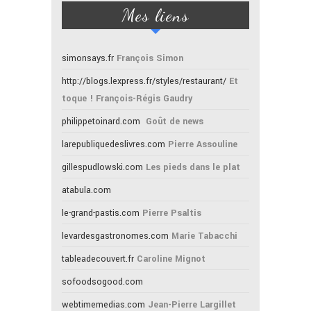
Mes liens
simonsays.fr
François Simon
http://blogs.lexpress.fr/styles/restaurant/
Et
toque ! François-Régis Gaudry
philippetoinard.com
Goût de news
larepubliquedeslivres.com
Pierre Assouline
gillespudlowski.com
Les pieds dans le plat
atabula.com
le-grand-pastis.com
Pierre Psaltis
levardesgastronomes.com
Marie Tabacchi
tableadecouvert.fr
Caroline Mignot
sofoodsogood.com
webtimemedias.com
Jean-Pierre Largillet