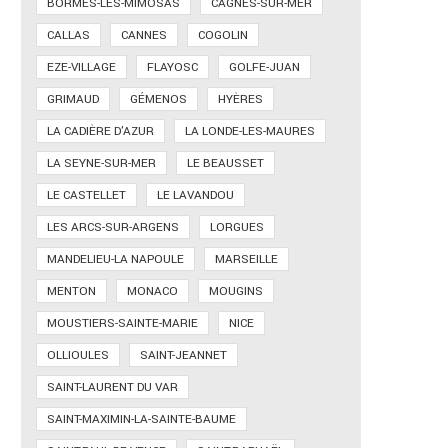
BORMES-LES-MIMOSAS
CAGNES-SUR-MER
CALLAS
CANNES
COGOLIN
EZE-VILLAGE
FLAYOSC
GOLFE-JUAN
GRIMAUD
GÉMENOS
HYÈRES
LA CADIÈRE D'AZUR
LA LONDE-LES-MAURES
LA SEYNE-SUR-MER
LE BEAUSSET
LE CASTELLET
LE LAVANDOU
LES ARCS-SUR-ARGENS
LORGUES
MANDELIEU-LA NAPOULE
MARSEILLE
MENTON
MONACO
MOUGINS
MOUSTIERS-SAINTE-MARIE
NICE
OLLIOULES
SAINT-JEANNET
SAINT-LAURENT DU VAR
SAINT-MAXIMIN-LA-SAINTE-BAUME