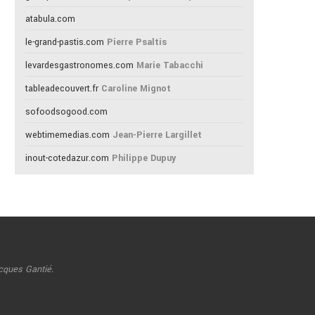
atabula.com
le-grand-pastis.com
Pierre Psaltis
levardesgastronomes.com
Marie Tabacchi
tableadecouvert.fr
Caroline Mignot
sofoodsogood.com
webtimemedias.com
Jean-Pierre Largillet
inout-cotedazur.com
Philippe Dupuy
cques Gantié.