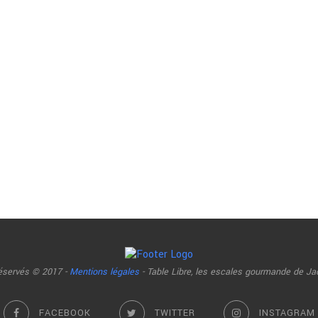
réservés © 2017 -
Mentions légales
- Table Libre, les escales gourmande de Ja
FACEBOOK
TWITTER
INSTAGRAM