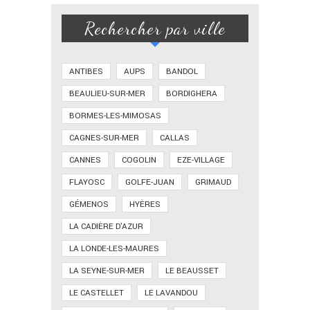
Rechercher par ville
ANTIBES
AUPS
BANDOL
BEAULIEU-SUR-MER
BORDIGHERA
BORMES-LES-MIMOSAS
CAGNES-SUR-MER
CALLAS
CANNES
COGOLIN
EZE-VILLAGE
FLAYOSC
GOLFE-JUAN
GRIMAUD
GÉMENOS
HYÈRES
LA CADIÈRE D'AZUR
LA LONDE-LES-MAURES
LA SEYNE-SUR-MER
LE BEAUSSET
LE CASTELLET
LE LAVANDOU