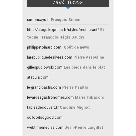
Mes liens
simonsays.fr
François Simon
http://blogs.lexpress.fr/styles/restaurant/
Et
toque ! François-Régis Gaudry
philippetoinard.com
Goût de news
larepubliquedeslivres.com
Pierre Assouline
gillespudlowski.com
Les pieds dans le plat
atabula.com
le-grand-pastis.com
Pierre Psaltis
levardesgastronomes.com
Marie Tabacchi
tableadecouvert.fr
Caroline Mignot
sofoodsogood.com
webtimemedias.com
Jean-Pierre Largillet