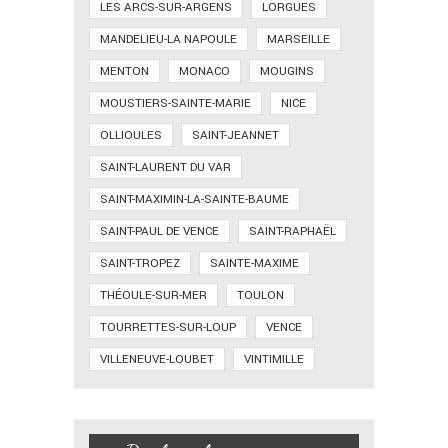
LES ARCS-SUR-ARGENS
LORGUES
MANDELIEU-LA NAPOULE
MARSEILLE
MENTON
MONACO
MOUGINS
MOUSTIERS-SAINTE-MARIE
NICE
OLLIOULES
SAINT-JEANNET
SAINT-LAURENT DU VAR
SAINT-MAXIMIN-LA-SAINTE-BAUME
SAINT-PAUL DE VENCE
SAINT-RAPHAËL
SAINT-TROPEZ
SAINTE-MAXIME
THÉOULE-SUR-MER
TOULON
TOURRETTES-SUR-LOUP
VENCE
VILLENEUVE-LOUBET
VINTIMILLE