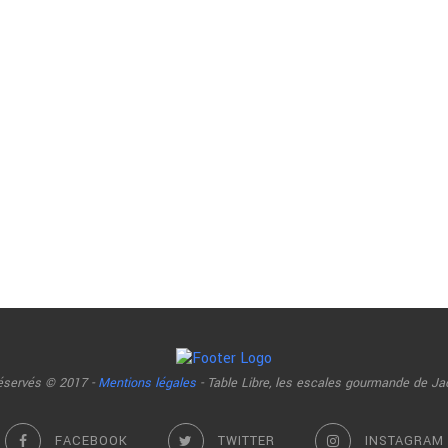
réservés © 2017 -
Mentions légales
- Table Libre, les escales gourmande de Ja
FACEBOOK
TWITTER
INSTAGRAM