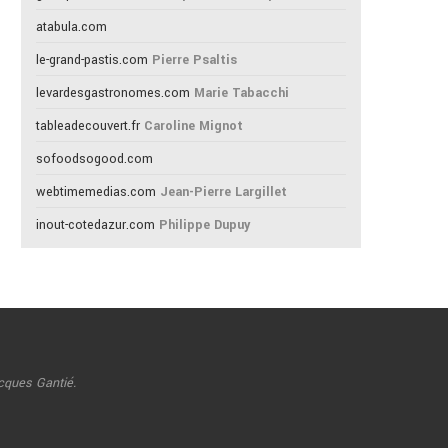
atabula.com
le-grand-pastis.com
Pierre Psaltis
levardesgastronomes.com
Marie Tabacchi
tableadecouvert.fr
Caroline Mignot
sofoodsogood.com
webtimemedias.com
Jean-Pierre Largillet
inout-cotedazur.com
Philippe Dupuy
cques Gantié.