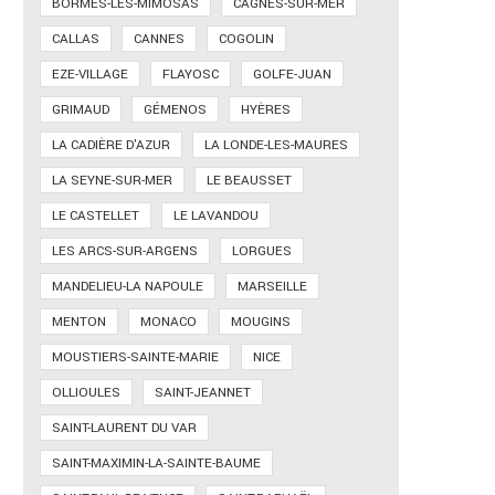
BORMES-LES-MIMOSAS
CAGNES-SUR-MER
CALLAS
CANNES
COGOLIN
EZE-VILLAGE
FLAYOSC
GOLFE-JUAN
GRIMAUD
GÉMENOS
HYÈRES
LA CADIÈRE D'AZUR
LA LONDE-LES-MAURES
LA SEYNE-SUR-MER
LE BEAUSSET
LE CASTELLET
LE LAVANDOU
LES ARCS-SUR-ARGENS
LORGUES
MANDELIEU-LA NAPOULE
MARSEILLE
MENTON
MONACO
MOUGINS
MOUSTIERS-SAINTE-MARIE
NICE
OLLIOULES
SAINT-JEANNET
SAINT-LAURENT DU VAR
SAINT-MAXIMIN-LA-SAINTE-BAUME