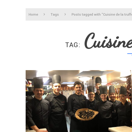
Home
Tags
Posts tagged with "Cuisine de la truff
Cuisine
TAG