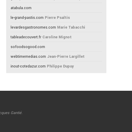
atabula.com
le-grand-pastis.com
Pierre Psaltis
levardesgastronomes.com
Marie Tabacchi
tableadecouvert.fr
Caroline Mignot
sofoodsogood.com
webtimemedias.com
Jean-Pierre Largillet
inout-cotedazur.com
Philippe Dupuy
cques Gantié.