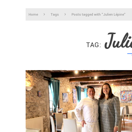
Home
Tags
Posts tagged with "Julien Lépine"
Jul
TAG