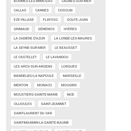
BORMES-LES-MIMOSAS
CAGNES-SUR-MER
CALLAS
CANNES
COGOLIN
EZE-VILLAGE
FLAYOSC
GOLFE-JUAN
GRIMAUD
GÉMENOS
HYÈRES
LA CADIÈRE D'AZUR
LA LONDE-LES-MAURES
LA SEYNE-SUR-MER
LE BEAUSSET
LE CASTELLET
LE LAVANDOU
LES ARCS-SUR-ARGENS
LORGUES
MANDELIEU-LA NAPOULE
MARSEILLE
MENTON
MONACO
MOUGINS
MOUSTIERS-SAINTE-MARIE
NICE
OLLIOULES
SAINT-JEANNET
SAINT-LAURENT DU VAR
SAINT-MAXIMIN-LA-SAINTE-BAUME