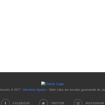
réservés © 2017 -
Mentions légales
- Table Libre, les escales gourmande de Ja
FACEBOOK
TWITTER
INSTAGRAM