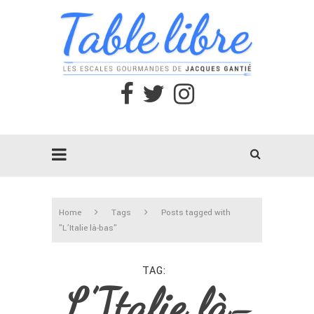
Home
Tags
Posts tagged with
"L’Italie là-bas"
TAG
L’Italie là-