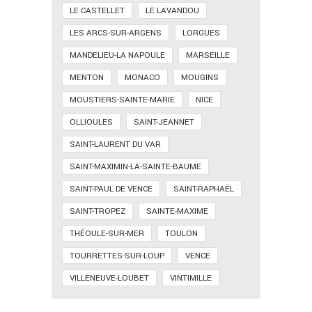
LE CASTELLET
LE LAVANDOU
LES ARCS-SUR-ARGENS
LORGUES
MANDELIEU-LA NAPOULE
MARSEILLE
MENTON
MONACO
MOUGINS
MOUSTIERS-SAINTE-MARIE
NICE
OLLIOULES
SAINT-JEANNET
SAINT-LAURENT DU VAR
SAINT-MAXIMIN-LA-SAINTE-BAUME
SAINT-PAUL DE VENCE
SAINT-RAPHAËL
SAINT-TROPEZ
SAINTE-MAXIME
THÉOULE-SUR-MER
TOULON
TOURRETTES-SUR-LOUP
VENCE
VILLENEUVE-LOUBET
VINTIMILLE