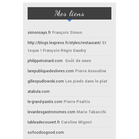
Mes liens
simonsays.fr
François Simon
http://blogs.lexpress.fr/styles/restaurant/
Et
toque ! François-Régis Gaudry
philippetoinard.com
Goût de news
larepubliquedeslivres.com
Pierre Assouline
gillespudlowski.com
Les pieds dans le plat
atabula.com
le-grand-pastis.com
Pierre Psaltis
levardesgastronomes.com
Marie Tabacchi
tableadecouvert.fr
Caroline Mignot
sofoodsogood.com