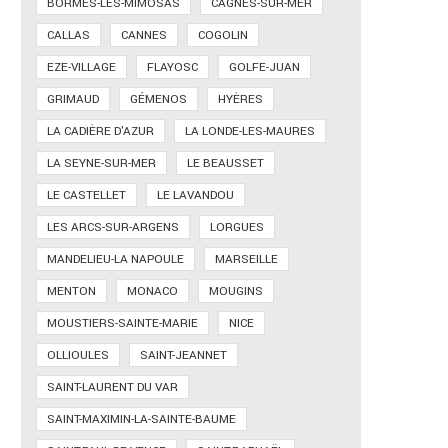
BORMES-LES-MIMOSAS
CAGNES-SUR-MER
CALLAS
CANNES
COGOLIN
EZE-VILLAGE
FLAYOSC
GOLFE-JUAN
GRIMAUD
GÉMENOS
HYÈRES
LA CADIÈRE D'AZUR
LA LONDE-LES-MAURES
LA SEYNE-SUR-MER
LE BEAUSSET
LE CASTELLET
LE LAVANDOU
LES ARCS-SUR-ARGENS
LORGUES
MANDELIEU-LA NAPOULE
MARSEILLE
MENTON
MONACO
MOUGINS
MOUSTIERS-SAINTE-MARIE
NICE
OLLIOULES
SAINT-JEANNET
SAINT-LAURENT DU VAR
SAINT-MAXIMIN-LA-SAINTE-BAUME