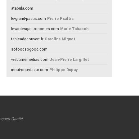
atabula.com
le-grand-pastis.com
Pierre Psaltis
levardesgastronomes.com
Marie Tabacchi
tableadecouvert.fr
Caroline Mignot
sofoodsogood.com
webtimemedias.com
Jean-Pierre Largillet
inout-cotedazur.com
Philippe Dupuy
cques Gantié.