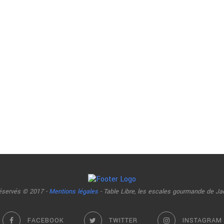
réservés © 2017 -
Mentions légales
- Table Libre, les escales gourmande de Ja
FACEBOOK
TWITTER
INSTAGRAM