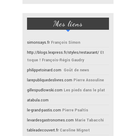
Mes liens
simonsays.fr
François Simon
http://blogs.lexpress.fr/styles/restaurant/
Et
toque ! François-Régis Gaudry
philippetoinard.com
Goût de news
larepubliquedeslivres.com
Pierre Assouline
gillespudlowski.com
Les pieds dans le plat
atabula.com
le-grand-pastis.com
Pierre Psaltis
levardesgastronomes.com
Marie Tabacchi
tableadecouvert.fr
Caroline Mignot