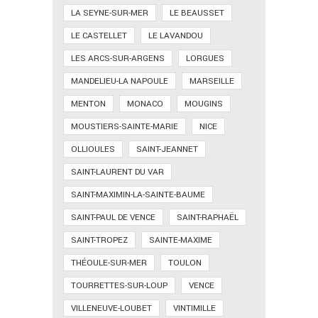
LA SEYNE-SUR-MER
LE BEAUSSET
LE CASTELLET
LE LAVANDOU
LES ARCS-SUR-ARGENS
LORGUES
MANDELIEU-LA NAPOULE
MARSEILLE
MENTON
MONACO
MOUGINS
MOUSTIERS-SAINTE-MARIE
NICE
OLLIOULES
SAINT-JEANNET
SAINT-LAURENT DU VAR
SAINT-MAXIMIN-LA-SAINTE-BAUME
SAINT-PAUL DE VENCE
SAINT-RAPHAËL
SAINT-TROPEZ
SAINTE-MAXIME
THÉOULE-SUR-MER
TOULON
TOURRETTES-SUR-LOUP
VENCE
VILLENEUVE-LOUBET
VINTIMILLE