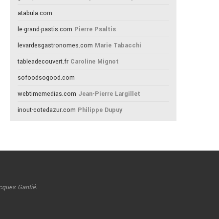
atabula.com
le-grand-pastis.com
Pierre Psaltis
levardesgastronomes.com
Marie Tabacchi
tableadecouvert.fr
Caroline Mignot
sofoodsogood.com
webtimemedias.com
Jean-Pierre Largillet
inout-cotedazur.com
Philippe Dupuy
cques Gantié.