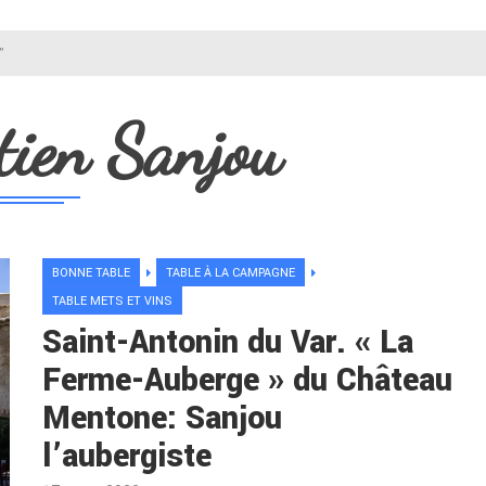
"
tien Sanjou
BONNE TABLE
TABLE À LA CAMPAGNE
TABLE METS ET VINS
Saint-Antonin du Var. « La
Ferme-Auberge » du Château
Mentone: Sanjou
l’aubergiste