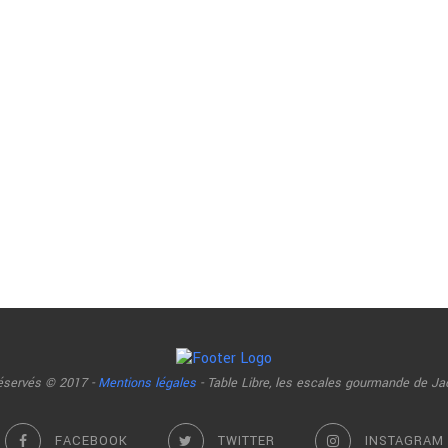
réservés © 2017 -
Mentions légales
- Table Libre, les escales gourmande de Ja
FACEBOOK
TWITTER
INSTAGRAM