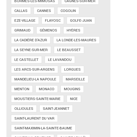
BORMES-LES-MIMOSAS
CAGNES-SUR-MER
CALLAS
CANNES
COGOLIN
EZE-VILLAGE
FLAYOSC
GOLFE-JUAN
GRIMAUD
GÉMENOS
HYÈRES
LA CADIÈRE D'AZUR
LA LONDE-LES-MAURES
LA SEYNE-SUR-MER
LE BEAUSSET
LE CASTELLET
LE LAVANDOU
LES ARCS-SUR-ARGENS
LORGUES
MANDELIEU-LA NAPOULE
MARSEILLE
MENTON
MONACO
MOUGINS
MOUSTIERS-SAINTE-MARIE
NICE
OLLIOULES
SAINT-JEANNET
SAINT-LAURENT DU VAR
SAINT-MAXIMIN-LA-SAINTE-BAUME