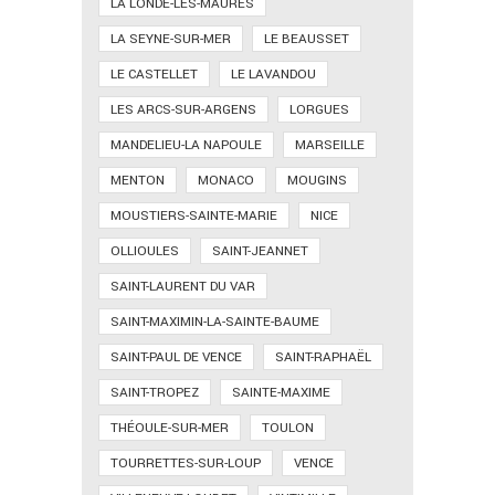
LA LONDE-LES-MAURES
LA SEYNE-SUR-MER
LE BEAUSSET
LE CASTELLET
LE LAVANDOU
LES ARCS-SUR-ARGENS
LORGUES
MANDELIEU-LA NAPOULE
MARSEILLE
MENTON
MONACO
MOUGINS
MOUSTIERS-SAINTE-MARIE
NICE
OLLIOULES
SAINT-JEANNET
SAINT-LAURENT DU VAR
SAINT-MAXIMIN-LA-SAINTE-BAUME
SAINT-PAUL DE VENCE
SAINT-RAPHAËL
SAINT-TROPEZ
SAINTE-MAXIME
THÉOULE-SUR-MER
TOULON
TOURRETTES-SUR-LOUP
VENCE