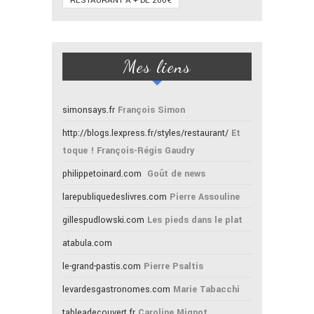
RESTAURANT À + DE 200€
Mes liens
simonsays.fr
François Simon
http://blogs.lexpress.fr/styles/restaurant/
Et
toque ! François-Régis Gaudry
philippetoinard.com
Goût de news
larepubliquedeslivres.com
Pierre Assouline
gillespudlowski.com
Les pieds dans le plat
atabula.com
le-grand-pastis.com
Pierre Psaltis
levardesgastronomes.com
Marie Tabacchi
tableadecouvert.fr
Caroline Mignot