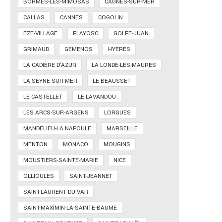
BORMES-LES-MIMOSAS
CAGNES-SUR-MER
CALLAS
CANNES
COGOLIN
EZE-VILLAGE
FLAYOSC
GOLFE-JUAN
GRIMAUD
GÉMENOS
HYÈRES
LA CADIÈRE D'AZUR
LA LONDE-LES-MAURES
LA SEYNE-SUR-MER
LE BEAUSSET
LE CASTELLET
LE LAVANDOU
LES ARCS-SUR-ARGENS
LORGUES
MANDELIEU-LA NAPOULE
MARSEILLE
MENTON
MONACO
MOUGINS
MOUSTIERS-SAINTE-MARIE
NICE
OLLIOULES
SAINT-JEANNET
SAINT-LAURENT DU VAR
SAINT-MAXIMIN-LA-SAINTE-BAUME