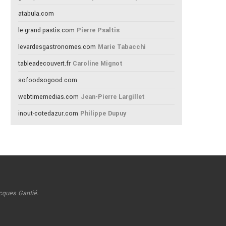
atabula.com
le-grand-pastis.com
Pierre Psaltis
levardesgastronomes.com
Marie Tabacchi
tableadecouvert.fr
Caroline Mignot
sofoodsogood.com
webtimemedias.com
Jean-Pierre Largillet
inout-cotedazur.com
Philippe Dupuy
cques Gantié.