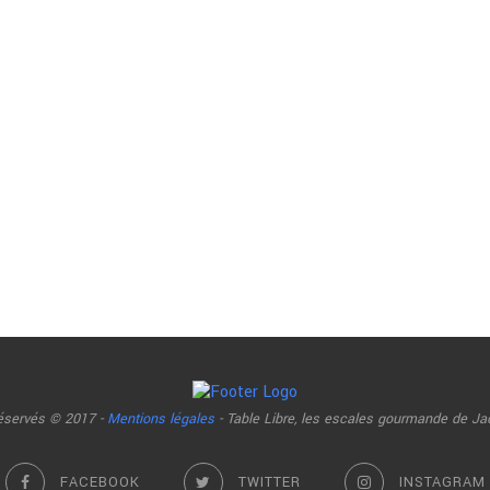
réservés © 2017 -
Mentions légales
- Table Libre, les escales gourmande de Ja
FACEBOOK
TWITTER
INSTAGRAM