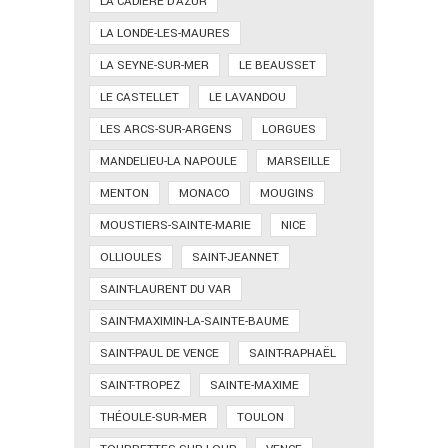
LA CADIÈRE D'AZUR
LA LONDE-LES-MAURES
LA SEYNE-SUR-MER
LE BEAUSSET
LE CASTELLET
LE LAVANDOU
LES ARCS-SUR-ARGENS
LORGUES
MANDELIEU-LA NAPOULE
MARSEILLE
MENTON
MONACO
MOUGINS
MOUSTIERS-SAINTE-MARIE
NICE
OLLIOULES
SAINT-JEANNET
SAINT-LAURENT DU VAR
SAINT-MAXIMIN-LA-SAINTE-BAUME
SAINT-PAUL DE VENCE
SAINT-RAPHAËL
SAINT-TROPEZ
SAINTE-MAXIME
THÉOULE-SUR-MER
TOULON