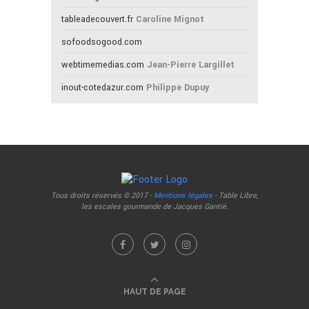
tableadecouvert.fr
Caroline Mignot
sofoodsogood.com
webtimemedias.com
Jean-Pierre Largillet
inout-cotedazur.com
Philippe Dupuy
Tous droits réservés © 2017 -
Mentions légales
- Table Libre,
les escales gourmande de Jacques Gantié.
HAUT DE PAGE