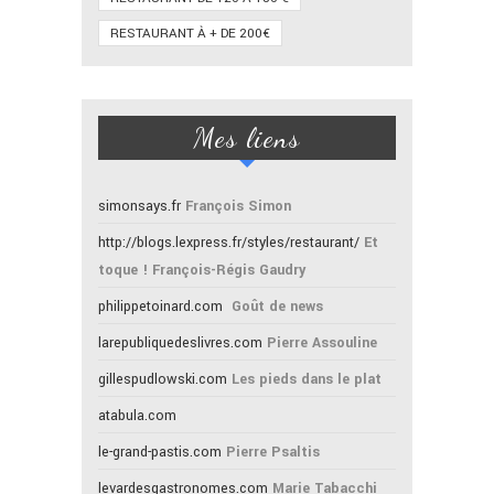
RESTAURANT À + DE 200€
Mes liens
simonsays.fr
François Simon
http://blogs.lexpress.fr/styles/restaurant/
Et
toque ! François-Régis Gaudry
philippetoinard.com
Goût de news
larepubliquedeslivres.com
Pierre Assouline
gillespudlowski.com
Les pieds dans le plat
atabula.com
le-grand-pastis.com
Pierre Psaltis
levardesgastronomes.com
Marie Tabacchi