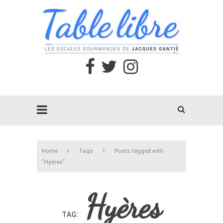
Home
Tags
Posts tagged with
"Hyères"
Hyères
TAG