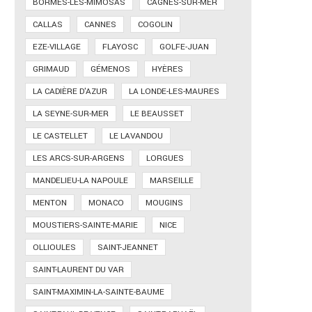
BORMES-LES-MIMOSAS
CAGNES-SUR-MER
CALLAS
CANNES
COGOLIN
EZE-VILLAGE
FLAYOSC
GOLFE-JUAN
GRIMAUD
GÉMENOS
HYÈRES
LA CADIÈRE D'AZUR
LA LONDE-LES-MAURES
LA SEYNE-SUR-MER
LE BEAUSSET
LE CASTELLET
LE LAVANDOU
LES ARCS-SUR-ARGENS
LORGUES
MANDELIEU-LA NAPOULE
MARSEILLE
MENTON
MONACO
MOUGINS
MOUSTIERS-SAINTE-MARIE
NICE
OLLIOULES
SAINT-JEANNET
SAINT-LAURENT DU VAR
SAINT-MAXIMIN-LA-SAINTE-BAUME