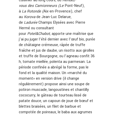
cuisinier au long cours, du
Rendez-
vous des Camionneurs (Le
Pont-Neuf),
à
La
Rotonde (
Aix-en-Provence), chef
au
Korova
de Jean-Luc Delarue,
de
Ladurée
Champs Elysées avec Pierre
Hermé ou consultant
pour
Potel&Chabot,
apporte une maîtrise que
j’ai pu juger l’été dernier avec l’œuf bio, purée
de châtaigne crémeuse, râpée de truffe
fraîche et jus de daube, un risotto aux girolles
et truffe de Bourgogne, ou l’agneau confit 36
h, tomate miellée, polenta au parmesan. La
période confinée a abrégé la forme, pas le
fond et la qualité maison. Un «marché du
moment» en version drive (il change
régulièrement) propose ainsi une soupe de
potiron muscade, langoustines et chantilly
cococurry, le gâteau de tourteau lissé de
patate douce, un capoun de joue de bœuf et
blettes braisées, un filet de barbue et
compotée de poireaux, le baba aux agrumes