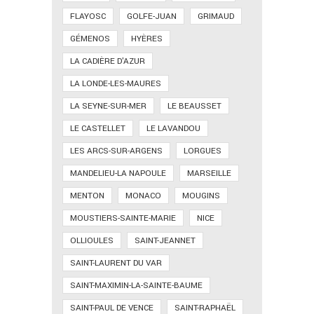
FLAYOSC
GOLFE-JUAN
GRIMAUD
GÉMENOS
HYÈRES
LA CADIÈRE D'AZUR
LA LONDE-LES-MAURES
LA SEYNE-SUR-MER
LE BEAUSSET
LE CASTELLET
LE LAVANDOU
LES ARCS-SUR-ARGENS
LORGUES
MANDELIEU-LA NAPOULE
MARSEILLE
MENTON
MONACO
MOUGINS
MOUSTIERS-SAINTE-MARIE
NICE
OLLIOULES
SAINT-JEANNET
SAINT-LAURENT DU VAR
SAINT-MAXIMIN-LA-SAINTE-BAUME
SAINT-PAUL DE VENCE
SAINT-RAPHAËL