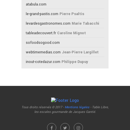
atabula.com
le-grand-pastis.com
Pierre Psaltis
levardesgastronomes.com
Marie Tabacchi
tableadecouvert.fr
Caroline Mignot
sofoodsogood.com
webtimemedias.com
Jean-Pierre Largillet
inout-cotedazur.com
Philippe Dupuy
Tous droits réservés © 2017 -
Mentions légales
- Table Libre,
les escales gourmande de Jacques Gantié.