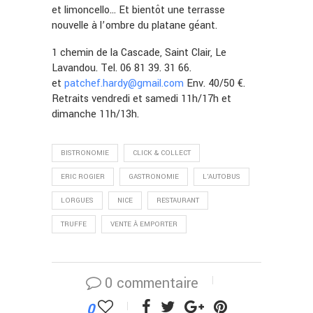
et limoncello… Et bientôt une terrasse
nouvelle à l’ombre du platane géant.
1 chemin de la Cascade, Saint Clair, Le
Lavandou. Tel. 06 81 39. 31 66.
et
patchef.hardy@gmail.com
Env. 40/50 €.
Retraits vendredi et samedi 11h/17h et
dimanche 11h/13h.
BISTRONOMIE
CLICK & COLLECT
ERIC ROGIER
GASTRONOMIE
L'AUTOBUS
LORGUES
NICE
RESTAURANT
TRUFFE
VENTE À EMPORTER
0 commentaire
0