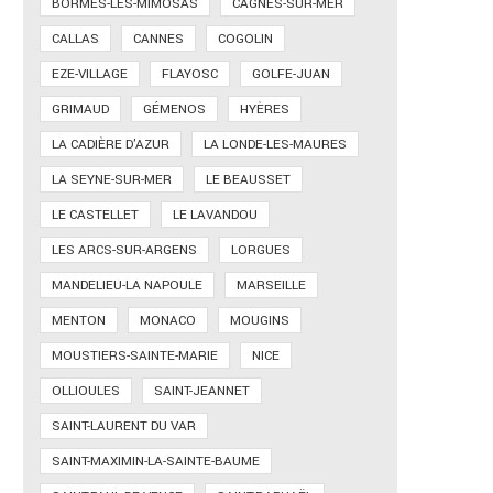
BORMES-LES-MIMOSAS
CAGNES-SUR-MER
CALLAS
CANNES
COGOLIN
EZE-VILLAGE
FLAYOSC
GOLFE-JUAN
GRIMAUD
GÉMENOS
HYÈRES
LA CADIÈRE D'AZUR
LA LONDE-LES-MAURES
LA SEYNE-SUR-MER
LE BEAUSSET
LE CASTELLET
LE LAVANDOU
LES ARCS-SUR-ARGENS
LORGUES
MANDELIEU-LA NAPOULE
MARSEILLE
MENTON
MONACO
MOUGINS
MOUSTIERS-SAINTE-MARIE
NICE
OLLIOULES
SAINT-JEANNET
SAINT-LAURENT DU VAR
SAINT-MAXIMIN-LA-SAINTE-BAUME