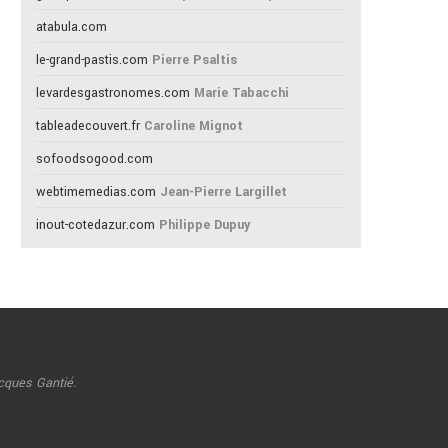
atabula.com
le-grand-pastis.com
Pierre Psaltis
levardesgastronomes.com
Marie Tabacchi
tableadecouvert.fr
Caroline Mignot
sofoodsogood.com
webtimemedias.com
Jean-Pierre Largillet
inout-cotedazur.com
Philippe Dupuy
cques Gantié.