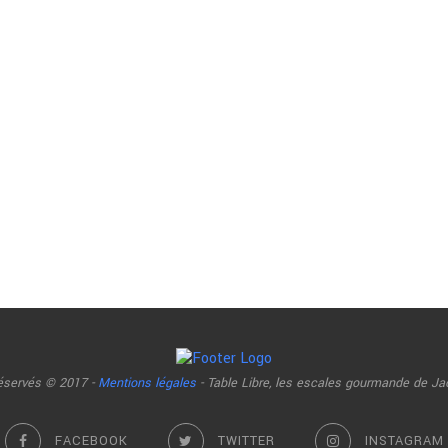
réservés © 2017 -
Mentions légales
- Table Libre, les escales gourmande de Ja
FACEBOOK
TWITTER
INSTAGRAM