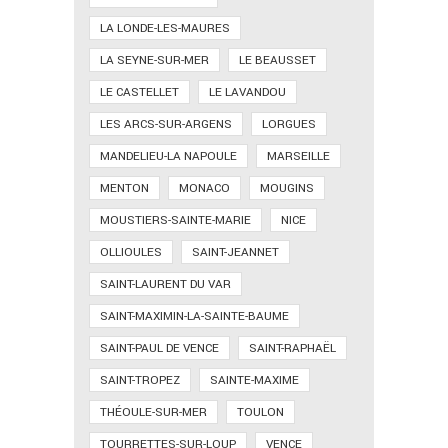
LA LONDE-LES-MAURES
LA SEYNE-SUR-MER
LE BEAUSSET
LE CASTELLET
LE LAVANDOU
LES ARCS-SUR-ARGENS
LORGUES
MANDELIEU-LA NAPOULE
MARSEILLE
MENTON
MONACO
MOUGINS
MOUSTIERS-SAINTE-MARIE
NICE
OLLIOULES
SAINT-JEANNET
SAINT-LAURENT DU VAR
SAINT-MAXIMIN-LA-SAINTE-BAUME
SAINT-PAUL DE VENCE
SAINT-RAPHAËL
SAINT-TROPEZ
SAINTE-MAXIME
THÉOULE-SUR-MER
TOULON
TOURRETTES-SUR-LOUP
VENCE