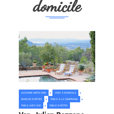
domicile
ACCORDS METS-VINS
CHEF À DOMICILE
MAISON D'HÔTES
TABLE À LA CAMPAGNE
TABLE AVEC VUE
TABLE D'HÔTES