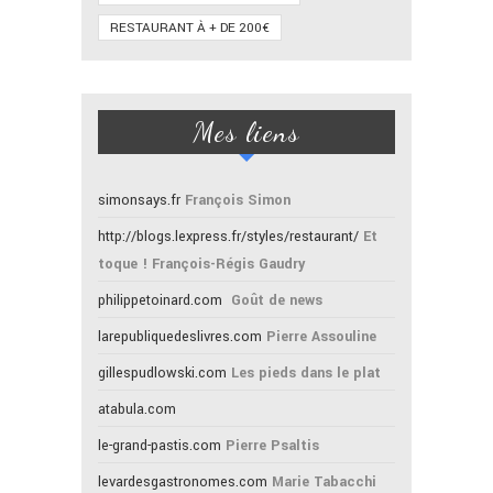
RESTAURANT À + DE 200€
Mes liens
simonsays.fr
François Simon
http://blogs.lexpress.fr/styles/restaurant/
Et
toque ! François-Régis Gaudry
philippetoinard.com
Goût de news
larepubliquedeslivres.com
Pierre Assouline
gillespudlowski.com
Les pieds dans le plat
atabula.com
le-grand-pastis.com
Pierre Psaltis
levardesgastronomes.com
Marie Tabacchi