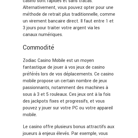
casino sont rapides et sans tracas.
Alternativement, vous pouvez opter pour une
méthode de retrait plus traditionnelle, comme
un virement bancaire direct. Il faut entre 1 et
3 jours pour traiter votre argent via les
canaux numériques.
Commodité
Zodiac Casino Mobile est un moyen
fantastique de jouer à vos jeux de casino
préférés lors de vos déplacements. Ce casino
mobile propose un certain nombre de jeux
passionnants, notamment des machines à
sous à 3 et 5 rouleaux. Ces jeux ont à la fois
des jackpots fixes et progressifs, et vous
pouvez y jouer sur votre PC ou votre appareil
mobile.
Le casino offre plusieurs bonus attractifs aux
joueurs à enjeux élevés. Par exemple, vous