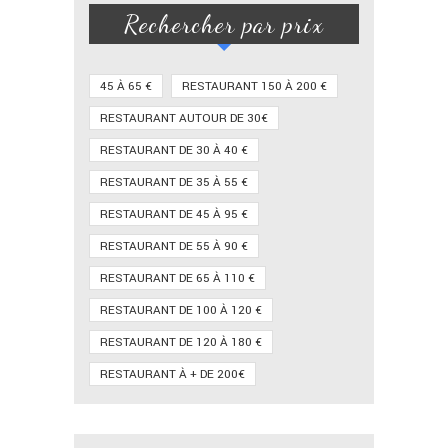
Rechercher par prix
45 À 65 €
RESTAURANT 150 À 200 €
RESTAURANT AUTOUR DE 30€
RESTAURANT DE 30 À 40 €
RESTAURANT DE 35 À 55 €
RESTAURANT DE 45 À 95 €
RESTAURANT DE 55 À 90 €
RESTAURANT DE 65 À 110 €
RESTAURANT DE 100 À 120 €
RESTAURANT DE 120 À 180 €
RESTAURANT À + DE 200€