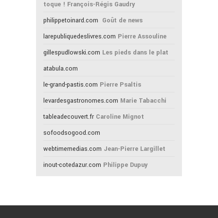
toque ! François-Régis Gaudry
philippetoinard.com
Goût de news
larepubliquedeslivres.com
Pierre Assouline
gillespudlowski.com
Les pieds dans le plat
atabula.com
le-grand-pastis.com
Pierre Psaltis
levardesgastronomes.com
Marie Tabacchi
tableadecouvert.fr
Caroline Mignot
sofoodsogood.com
webtimemedias.com
Jean-Pierre Largillet
inout-cotedazur.com
Philippe Dupuy