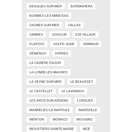
BEAULIEU-SUR-MER
BORDIGHERA
BORMES-LES-MIMOSAS
CAGNES-SUR-MER
CALLAS
CANNES
COGOLIN
EZE-VILLAGE
FLAYOSC
GOLFE-JUAN
GRIMAUD
GÉMENOS
HYÈRES
LA CADIÈRE D'AZUR
LA LONDE-LES-MAURES
LA SEYNE-SUR-MER
LE BEAUSSET
LE CASTELLET
LE LAVANDOU
LES ARCS-SUR-ARGENS
LORGUES
MANDELIEU-LA NAPOULE
MARSEILLE
MENTON
MONACO
MOUGINS
MOUSTIERS-SAINTE-MARIE
NICE