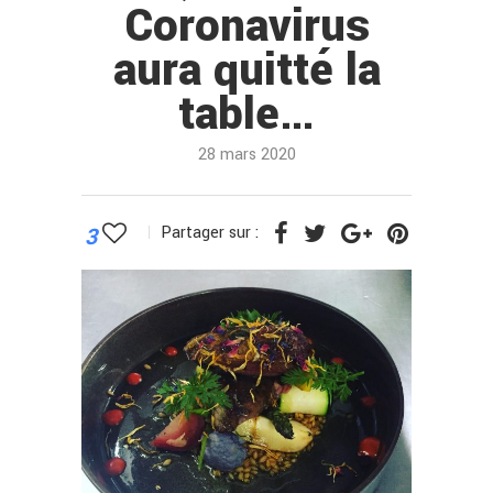
Coronavirus
aura quitté la
table…
28 mars 2020
3
Partager sur :