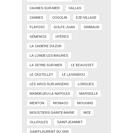
CAGNES-SUR-MER
CALLAS
CANNES
COGOLIN
EZE-VILLAGE
FLAYOSC
GOLFE-JUAN
GRIMAUD
GÉMENOS
HYÈRES
LA CADIÈRE D'AZUR
LA LONDE-LES-MAURES
LA SEYNE-SUR-MER
LE BEAUSSET
LE CASTELLET
LE LAVANDOU
LES ARCS-SUR-ARGENS
LORGUES
MANDELIEU-LA NAPOULE
MARSEILLE
MENTON
MONACO
MOUGINS
MOUSTIERS-SAINTE-MARIE
NICE
OLLIOULES
SAINT-JEANNET
SAINT-LAURENT DU VAR