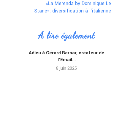
«La Merenda by Dominique Le
Stanc»: diversification à l’italienne
A lire également
Adieu à Gérard Bernar, créateur de
l’Email...
8 juin 2025
Ho