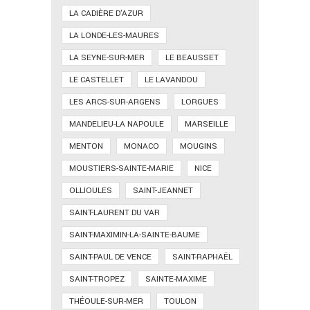
LA CADIÈRE D'AZUR
LA LONDE-LES-MAURES
LA SEYNE-SUR-MER
LE BEAUSSET
LE CASTELLET
LE LAVANDOU
LES ARCS-SUR-ARGENS
LORGUES
MANDELIEU-LA NAPOULE
MARSEILLE
MENTON
MONACO
MOUGINS
MOUSTIERS-SAINTE-MARIE
NICE
OLLIOULES
SAINT-JEANNET
SAINT-LAURENT DU VAR
SAINT-MAXIMIN-LA-SAINTE-BAUME
SAINT-PAUL DE VENCE
SAINT-RAPHAËL
SAINT-TROPEZ
SAINTE-MAXIME
THÉOULE-SUR-MER
TOULON