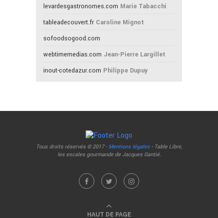
levardesgastronomes.com
Marie Tabacchi
tableadecouvert.fr
Caroline Mignot
sofoodsogood.com
webtimemedias.com
Jean-Pierre Largillet
inout-cotedazur.com
Philippe Dupuy
Tous droits réservés © 2017 -
Mentions légales
- Table Libre,
les escales gourmande de Jacques Gantié.
HAUT DE PAGE