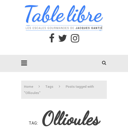
Home
Tags
Posts tagged with
"Ollioules"
Ollioules
TAG