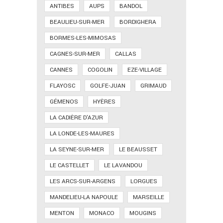
ANTIBES
AUPS
BANDOL
BEAULIEU-SUR-MER
BORDIGHERA
BORMES-LES-MIMOSAS
CAGNES-SUR-MER
CALLAS
CANNES
COGOLIN
EZE-VILLAGE
FLAYOSC
GOLFE-JUAN
GRIMAUD
GÉMENOS
HYÈRES
LA CADIÈRE D'AZUR
LA LONDE-LES-MAURES
LA SEYNE-SUR-MER
LE BEAUSSET
LE CASTELLET
LE LAVANDOU
LES ARCS-SUR-ARGENS
LORGUES
MANDELIEU-LA NAPOULE
MARSEILLE
MENTON
MONACO
MOUGINS