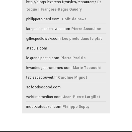
http://blogs.lexpress.fr/styles/restaurant/
Et
toque ! François-Régis Gaudry
philippetoinard.com
Goût de news
larepubliquedeslivres.com
Pierre Assouline
gillespudlowski.com
Les pieds dans le plat
atabula.com
le-grand-pastis.com
Pierre Psaltis
levardesgastronomes.com
Marie Tabacchi
tableadecouvert.fr
Caroline Mignot
sofoodsogood.com
webtimemedias.com
Jean-Pierre Largillet
inout-cotedazur.com
Philippe Dupuy