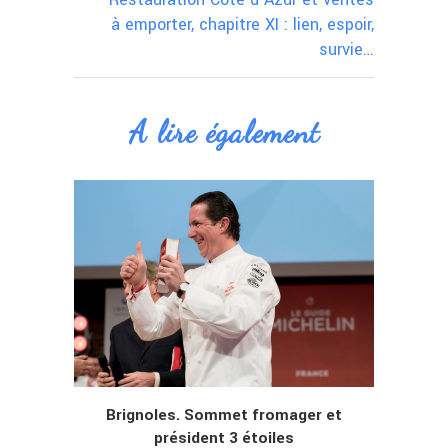
à emporter, chapitre XI : lien, espoir,
survie…
A lire également
Brignoles. Sommet fromager et
B
président 3 étoiles