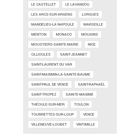
LE CASTELLET
LE LAVANDOU
LES ARCS-SUR-ARGENS
LORGUES
MANDELIEU-LA NAPOULE
MARSEILLE
MENTON
MONACO
MOUGINS
MOUSTIERS-SAINTE-MARIE
NICE
OLLIOULES
SAINT-JEANNET
SAINT-LAURENT DU VAR
SAINT-MAXIMIN-LA-SAINTE-BAUME
SAINT-PAUL DE VENCE
SAINT-RAPHAËL
SAINT-TROPEZ
SAINTE-MAXIME
THÉOULE-SUR-MER
TOULON
TOURRETTES-SUR-LOUP
VENCE
VILLENEUVE-LOUBET
VINTIMILLE