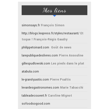
Mes liens
simonsays.fr
François Simon
http://blogs.lexpress.fr/styles/restaurant/
Et
toque ! François-Régis Gaudry
philippetoinard.com
Goût de news
larepubliquedeslivres.com
Pierre Assouline
gillespudlowski.com
Les pieds dans le plat
atabula.com
le-grand-pastis.com
Pierre Psaltis
levardesgastronomes.com
Marie Tabacchi
tableadecouvert.fr
Caroline Mignot
sofoodsogood.com