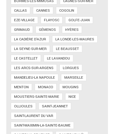
BORMES-LES-MIMOSAS
CAGNES-SUR-MER
CALLAS
CANNES
COGOLIN
EZE-VILLAGE
FLAYOSC
GOLFE-JUAN
GRIMAUD
GÉMENOS
HYÈRES
LA CADIÈRE D'AZUR
LA LONDE-LES-MAURES
LA SEYNE-SUR-MER
LE BEAUSSET
LE CASTELLET
LE LAVANDOU
LES ARCS-SUR-ARGENS
LORGUES
MANDELIEU-LA NAPOULE
MARSEILLE
MENTON
MONACO
MOUGINS
MOUSTIERS-SAINTE-MARIE
NICE
OLLIOULES
SAINT-JEANNET
SAINT-LAURENT DU VAR
SAINT-MAXIMIN-LA-SAINTE-BAUME