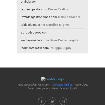
atabula.com
le-grand-pastis.com
Pierre Psaltis
levardesgastronomes.com
Marie Tabacchi
tableadecouvert.fr
Caroline Mignot
sofoodsogood.com
webtimemedias.com
Jean-Pierre Largillet
inout-cotedazur.com
Philippe Dupuy
Tous droits réservés © 2017 -
Mentions légales
- Table Libre,
les escales gourmande de Jacques Gantié.