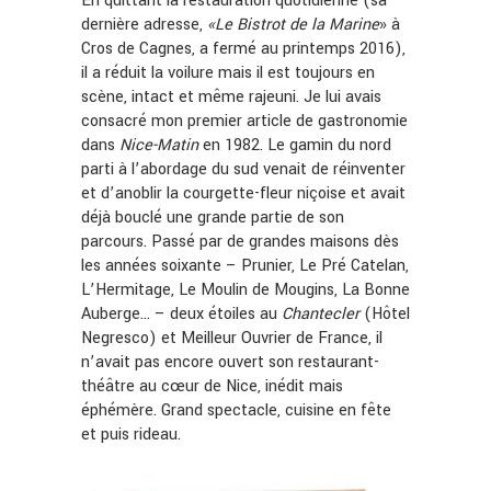
En quittant la restauration quotidienne (sa
dernière adresse,
«Le Bistrot de la Marine
» à
Cros de Cagnes, a fermé au printemps 2016),
il a réduit la voilure mais il est toujours en
scène, intact et même rajeuni. Je lui avais
consacré mon premier article de gastronomie
dans
Nice-Matin
en 1982. Le gamin du nord
parti à l’abordage du sud venait de réinventer
et d’anoblir la courgette-fleur niçoise et avait
déjà bouclé une grande partie de son
parcours. Passé par de grandes maisons dès
les années soixante – Prunier, Le Pré Catelan,
L’Hermitage, Le Moulin de Mougins, La Bonne
Auberge… – deux étoiles au
Chantecler
(Hôtel
Negresco) et Meilleur Ouvrier de France, il
n’avait pas encore ouvert son restaurant-
théâtre au cœur de Nice, inédit mais
éphémère. Grand spectacle, cuisine en fête
et puis rideau.