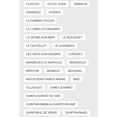
FLAYOSC
GOLFE-JUAN
GRIMAUD
GÉMENOS
HYÈRES
LA CADIÈRE D'AZUR
LA LONDE-LES-MAURES
LA SEYNE-SUR-MER
LE BEAUSSET
LE CASTELLET
LE LAVANDOU
LES ARCS-SUR-ARGENS
LORGUES
MANDELIEU-LA NAPOULE
MARSEILLE
MENTON
MONACO
MOUGINS
MOUSTIERS-SAINTE-MARIE
NICE
OLLIOULES
SAINT-JEANNET
SAINT-LAURENT DU VAR
SAINT-MAXIMIN-LA-SAINTE-BAUME
SAINT-PAUL DE VENCE
SAINT-RAPHAËL