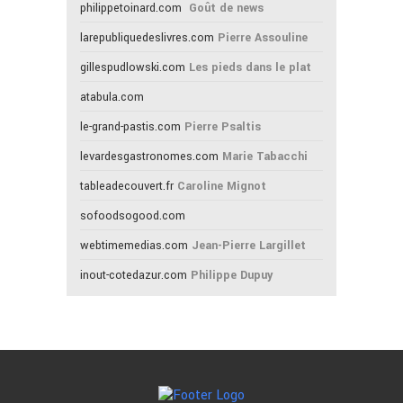
philippetoinard.com
Goût de news
larepubliquedeslivres.com
Pierre Assouline
gillespudlowski.com
Les pieds dans le plat
atabula.com
le-grand-pastis.com
Pierre Psaltis
levardesgastronomes.com
Marie Tabacchi
tableadecouvert.fr
Caroline Mignot
sofoodsogood.com
webtimemedias.com
Jean-Pierre Largillet
inout-cotedazur.com
Philippe Dupuy