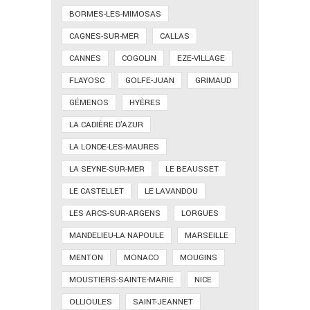
BORMES-LES-MIMOSAS
CAGNES-SUR-MER
CALLAS
CANNES
COGOLIN
EZE-VILLAGE
FLAYOSC
GOLFE-JUAN
GRIMAUD
GÉMENOS
HYÈRES
LA CADIÈRE D'AZUR
LA LONDE-LES-MAURES
LA SEYNE-SUR-MER
LE BEAUSSET
LE CASTELLET
LE LAVANDOU
LES ARCS-SUR-ARGENS
LORGUES
MANDELIEU-LA NAPOULE
MARSEILLE
MENTON
MONACO
MOUGINS
MOUSTIERS-SAINTE-MARIE
NICE
OLLIOULES
SAINT-JEANNET