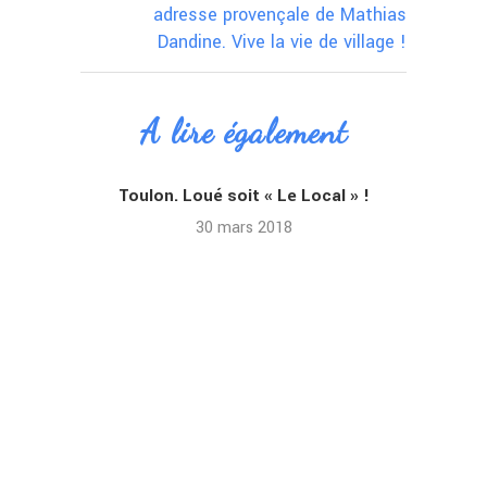
adresse provençale de Mathias
Dandine. Vive la vie de village !
A lire également
Toulon. Loué soit « Le Local » !
30 mars 2018
An