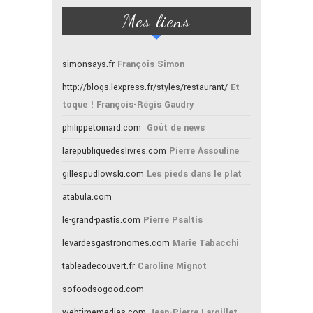
Mes liens
simonsays.fr
François Simon
http://blogs.lexpress.fr/styles/restaurant/
Et
toque ! François-Régis Gaudry
philippetoinard.com
Goût de news
larepubliquedeslivres.com
Pierre Assouline
gillespudlowski.com
Les pieds dans le plat
atabula.com
le-grand-pastis.com
Pierre Psaltis
levardesgastronomes.com
Marie Tabacchi
tableadecouvert.fr
Caroline Mignot
sofoodsogood.com
webtimemedias.com
Jean-Pierre Largillet