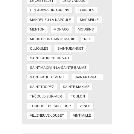
LE CASTELLET
LE LAVANDOU
LES ARCS-SUR-ARGENS
LORGUES
MANDELIEU-LA NAPOULE
MARSEILLE
MENTON
MONACO
MOUGINS
MOUSTIERS-SAINTE-MARIE
NICE
OLLIOULES
SAINT-JEANNET
SAINT-LAURENT DU VAR
SAINT-MAXIMIN-LA-SAINTE-BAUME
SAINT-PAUL DE VENCE
SAINT-RAPHAËL
SAINT-TROPEZ
SAINTE-MAXIME
THÉOULE-SUR-MER
TOULON
TOURRETTES-SUR-LOUP
VENCE
VILLENEUVE-LOUBET
VINTIMILLE