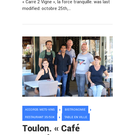
« Carré 2 Vigne », la force tranquille. was last
modified: octobre 25th,…
ACCORDS METS-VINS
BISTRONOMIE
RESTAURANT 35/50€
TABLE EN VILLE
Toulon. « Café