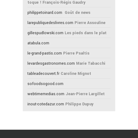
toque ! François-Régis Gaudry
philippetoinard.com
Goût de news
larepubliquedeslivres.com
Pierre Assouline
gillespudlowski.com
Les pieds dans le plat
atabula.com
le-grand-pastis.com
Pierre Psaltis
levardesgastronomes.com
Marie Tabacchi
tableadecouvert.fr
Caroline Mignot
sofoodsogood.com
webtimemedias.com
Jean-Pierre Largillet
inout-cotedazur.com
Philippe Dupuy