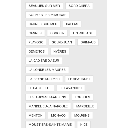
BEAULIEU-SUR-MER
BORDIGHERA
BORMES-LES-MIMOSAS
CAGNES-SUR-MER
CALLAS
CANNES
COGOLIN
EZE-VILLAGE
FLAYOSC
GOLFE-JUAN
GRIMAUD
GÉMENOS
HYÈRES
LA CADIÈRE D'AZUR
LA LONDE-LES-MAURES
LA SEYNE-SUR-MER
LE BEAUSSET
LE CASTELLET
LE LAVANDOU
LES ARCS-SUR-ARGENS
LORGUES
MANDELIEU-LA NAPOULE
MARSEILLE
MENTON
MONACO
MOUGINS
MOUSTIERS-SAINTE-MARIE
NICE