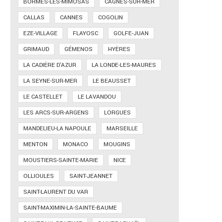
BORMES-LES-MIMOSAS
CAGNES-SUR-MER
CALLAS
CANNES
COGOLIN
EZE-VILLAGE
FLAYOSC
GOLFE-JUAN
GRIMAUD
GÉMENOS
HYÈRES
LA CADIÈRE D'AZUR
LA LONDE-LES-MAURES
LA SEYNE-SUR-MER
LE BEAUSSET
LE CASTELLET
LE LAVANDOU
LES ARCS-SUR-ARGENS
LORGUES
MANDELIEU-LA NAPOULE
MARSEILLE
MENTON
MONACO
MOUGINS
MOUSTIERS-SAINTE-MARIE
NICE
OLLIOULES
SAINT-JEANNET
SAINT-LAURENT DU VAR
SAINT-MAXIMIN-LA-SAINTE-BAUME