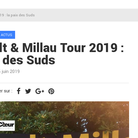
19 : la paix des Suds
ACTUS
lt & Millau Tour 2019 :
x des Suds
5 juin 2019
r sur :