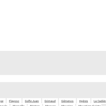
age
Flayosc
Golfe-Juan
Grimaud
Gémenos
Hyères
La Cadièr