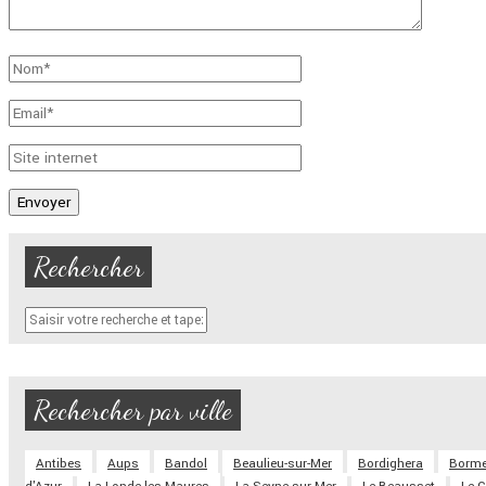
Rechercher
Rechercher par ville
Antibes
Aups
Bandol
Beaulieu-sur-Mer
Bordighera
Borme