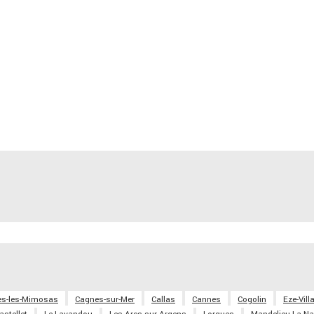
s-les-Mimosas
Cagnes-sur-Mer
Callas
Cannes
Cogolin
Eze-Vill