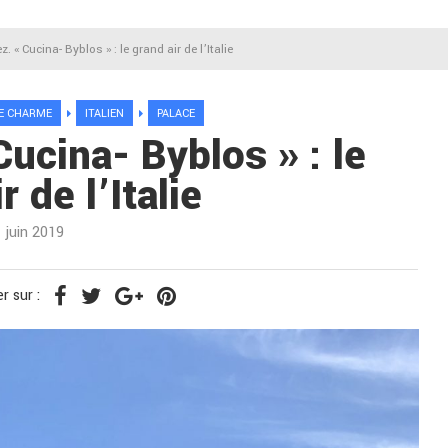
. « Cucina- Byblos » : le grand air de l’Italie
E CHARME
ITALIEN
PALACE
Cucina- Byblos » : le
r de l’Italie
1 juin 2019
r sur :