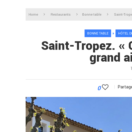
Home
Restaurants
Bonne table
Saint-Tropez
BONNE TABLE
HÔTEL D
Saint-Tropez. « 
grand ai
0
Partage