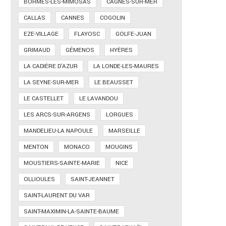
BORMES-LES-MIMOSAS
CAGNES-SUR-MER
CALLAS
CANNES
COGOLIN
EZE-VILLAGE
FLAYOSC
GOLFE-JUAN
GRIMAUD
GÉMENOS
HYÈRES
LA CADIÈRE D'AZUR
LA LONDE-LES-MAURES
LA SEYNE-SUR-MER
LE BEAUSSET
LE CASTELLET
LE LAVANDOU
LES ARCS-SUR-ARGENS
LORGUES
MANDELIEU-LA NAPOULE
MARSEILLE
MENTON
MONACO
MOUGINS
MOUSTIERS-SAINTE-MARIE
NICE
OLLIOULES
SAINT-JEANNET
SAINT-LAURENT DU VAR
SAINT-MAXIMIN-LA-SAINTE-BAUME