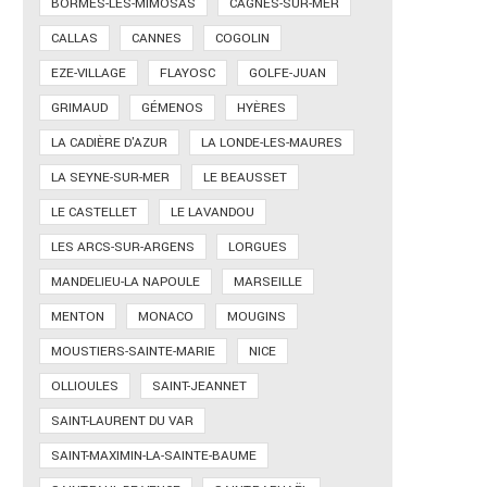
BORMES-LES-MIMOSAS
CAGNES-SUR-MER
CALLAS
CANNES
COGOLIN
EZE-VILLAGE
FLAYOSC
GOLFE-JUAN
GRIMAUD
GÉMENOS
HYÈRES
LA CADIÈRE D'AZUR
LA LONDE-LES-MAURES
LA SEYNE-SUR-MER
LE BEAUSSET
LE CASTELLET
LE LAVANDOU
LES ARCS-SUR-ARGENS
LORGUES
MANDELIEU-LA NAPOULE
MARSEILLE
MENTON
MONACO
MOUGINS
MOUSTIERS-SAINTE-MARIE
NICE
OLLIOULES
SAINT-JEANNET
SAINT-LAURENT DU VAR
SAINT-MAXIMIN-LA-SAINTE-BAUME