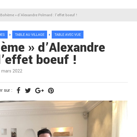
Bohème » d’Alexandre Polmard : l’effet boeuf !
DES
TABLE AU VILLAGE
TABLE AVEC VUE
ème » d’Alexandre
l’effet boeuf !
 mars 2022
r sur :