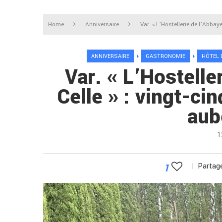
Home
Anniversaire
Var. « L’Hostellerie de l’Abbay
ANNIVERSAIRE
GASTRONOMIE
HÔTEL 
Var. « L’Hostelle
Celle » : vingt-c
aub
1
1
Partage