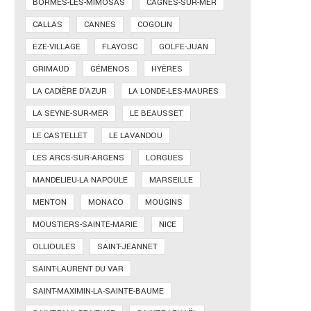
BORMES-LES-MIMOSAS
CAGNES-SUR-MER
CALLAS
CANNES
COGOLIN
EZE-VILLAGE
FLAYOSC
GOLFE-JUAN
GRIMAUD
GÉMENOS
HYÈRES
LA CADIÈRE D'AZUR
LA LONDE-LES-MAURES
LA SEYNE-SUR-MER
LE BEAUSSET
LE CASTELLET
LE LAVANDOU
LES ARCS-SUR-ARGENS
LORGUES
MANDELIEU-LA NAPOULE
MARSEILLE
MENTON
MONACO
MOUGINS
MOUSTIERS-SAINTE-MARIE
NICE
OLLIOULES
SAINT-JEANNET
SAINT-LAURENT DU VAR
SAINT-MAXIMIN-LA-SAINTE-BAUME