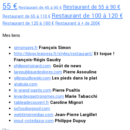
55 €
Restaurant de 55 à 90 €
Restaurant de 45 à 95 €
Restaurant de 100 à 120 €
Restaurant de 65 à 110 €
Restaurant de 120 à 180 €
Restaurant à + de 200€
Mes liens
simonsays.fr
François Simon
http://blogs.lexpress.fr/styles/restaurant/
Et toque !
François-Régis Gaudry
philippetoinard.com
Goût de news
larepubliquedeslivres.com
Pierre Assouline
gillespudlowski.com
Les pieds dans le plat
atabula.com
le-grand-pastis.com
Pierre Psaltis
levardesgastronomes.com
Marie Tabacchi
tableadecouvert.fr
Caroline Mignot
sofoodsogood.com
webtimemedias.com
Jean-Pierre Largillet
inout-cotedazur.com
Philippe Dupuy