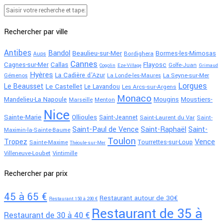
Rechercher par ville
Antibes
Bandol
Beaulieu-sur-Mer
Bormes-les-Mimosas
Bordighera
Aups
Cannes
Flayosc
Cagnes-sur-Mer
Callas
Golfe-Juan
Cogolin
Eze-Village
Grimaud
Hyères
La Cadière d'Azur
La Seyne-sur-Mer
Gémenos
La Londe-les-Maures
Lorgues
Le Beausset
Le Castellet
Le Lavandou
Les Arcs-sur-Argens
Monaco
Mougins
Moustiers-
Mandelieu-La Napoule
Menton
Marseille
Nice
Sainte-Marie
Ollioules
Saint-Jeannet
Saint-Laurent du Var
Saint-
Saint-Paul de Vence
Saint-Raphaël
Saint-
Maximin-la-Sainte-Baume
Toulon
Tropez
Vence
Tourrettes-sur-Loup
Sainte-Maxime
Théoule-sur-Mer
Villeneuve-Loubet
Vintimille
Rechercher par prix
45 à 65 €
Restaurant autour de 30€
Restaurant 150 à 200 €
Restaurant de 35 à
Restaurant de 30 à 40 €