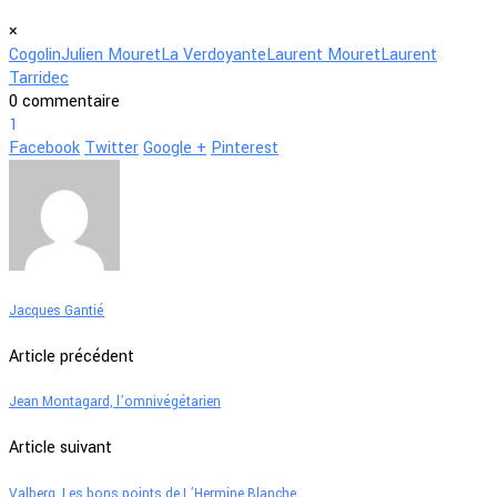
×
Cogolin
Julien Mouret
La Verdoyante
Laurent Mouret
Laurent
Tarridec
0 commentaire
1
Facebook
Twitter
Google +
Pinterest
Jacques Gantié
Article précédent
Jean Montagard, l’omnivégétarien
Article suivant
Valberg. Les bons points de L’Hermine Blanche