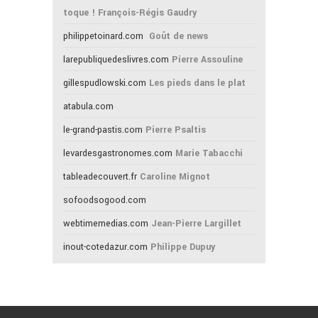
toque ! François-Régis Gaudry
philippetoinard.com
Goût de news
larepubliquedeslivres.com
Pierre Assouline
gillespudlowski.com
Les pieds dans le plat
atabula.com
le-grand-pastis.com
Pierre Psaltis
levardesgastronomes.com
Marie Tabacchi
tableadecouvert.fr
Caroline Mignot
sofoodsogood.com
webtimemedias.com
Jean-Pierre Largillet
inout-cotedazur.com
Philippe Dupuy