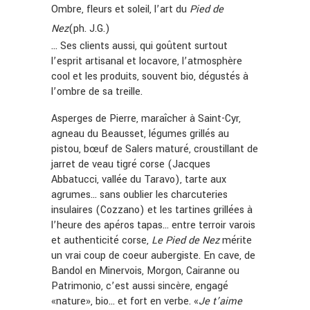
Ombre, fleurs et soleil, l’art du
Pied de
Nez
(ph. J.G.)
… Ses clients aussi, qui goûtent surtout
l’esprit artisanal et locavore, l’atmosphère
cool et les produits, souvent bio, dégustés à
l’ombre de sa treille.
Asperges de Pierre, maraîcher à Saint-Cyr,
agneau du Beausset, légumes grillés au
pistou, bœuf de Salers maturé, croustillant de
jarret de veau tigré corse (Jacques
Abbatucci, vallée du Taravo), tarte aux
agrumes… sans oublier les charcuteries
insulaires (Cozzano) et les tartines grillées à
l’heure des apéros tapas… entre terroir varois
et authenticité corse,
Le Pied de Nez
mérite
un vrai coup de coeur aubergiste. En cave, de
Bandol en Minervois, Morgon, Cairanne ou
Patrimonio, c’est aussi sincère, engagé
«nature», bio… et fort en verbe. «
Je t’aime