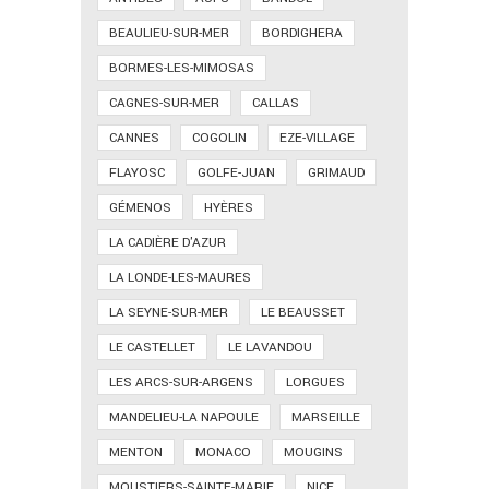
BEAULIEU-SUR-MER
BORDIGHERA
BORMES-LES-MIMOSAS
CAGNES-SUR-MER
CALLAS
CANNES
COGOLIN
EZE-VILLAGE
FLAYOSC
GOLFE-JUAN
GRIMAUD
GÉMENOS
HYÈRES
LA CADIÈRE D'AZUR
LA LONDE-LES-MAURES
LA SEYNE-SUR-MER
LE BEAUSSET
LE CASTELLET
LE LAVANDOU
LES ARCS-SUR-ARGENS
LORGUES
MANDELIEU-LA NAPOULE
MARSEILLE
MENTON
MONACO
MOUGINS
MOUSTIERS-SAINTE-MARIE
NICE