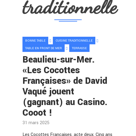
traditionnelle
BONNE TABLE
CUISINE TRADITIONNELLE
TABLE EN FRONT DE MER
TERRASSE
Beaulieu-sur-Mer.
«Les Cocottes
Françaises» de David
Vaqué jouent
(gagnant) au Casino.
Cooot !
31 mars 2025
Les Cocottes Françaises, acte deux. Cinq ans