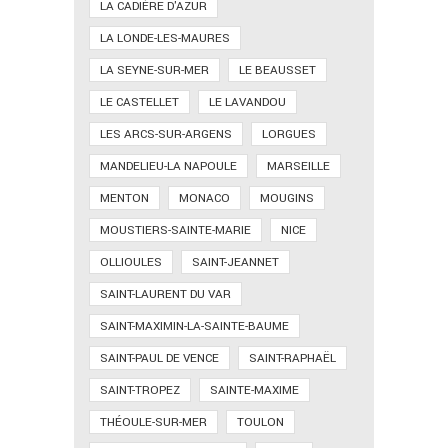
LA CADIÈRE D'AZUR
LA LONDE-LES-MAURES
LA SEYNE-SUR-MER
LE BEAUSSET
LE CASTELLET
LE LAVANDOU
LES ARCS-SUR-ARGENS
LORGUES
MANDELIEU-LA NAPOULE
MARSEILLE
MENTON
MONACO
MOUGINS
MOUSTIERS-SAINTE-MARIE
NICE
OLLIOULES
SAINT-JEANNET
SAINT-LAURENT DU VAR
SAINT-MAXIMIN-LA-SAINTE-BAUME
SAINT-PAUL DE VENCE
SAINT-RAPHAËL
SAINT-TROPEZ
SAINTE-MAXIME
THÉOULE-SUR-MER
TOULON