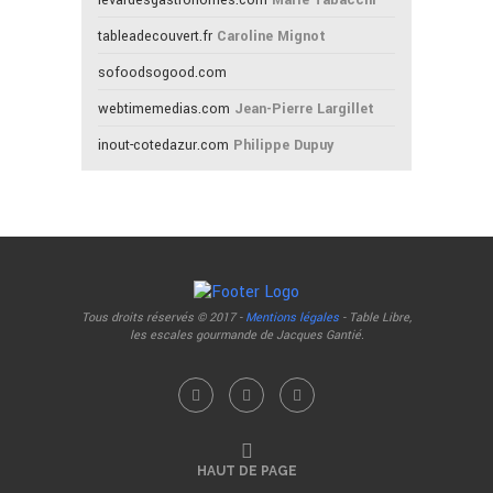
tableadecouvert.fr
Caroline Mignot
sofoodsogood.com
webtimemedias.com
Jean-Pierre Largillet
inout-cotedazur.com
Philippe Dupuy
Tous droits réservés © 2017 -
Mentions légales
- Table Libre,
les escales gourmande de Jacques Gantié.
HAUT DE PAGE