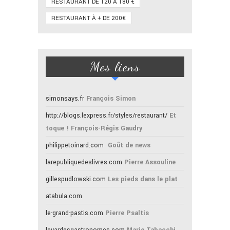
RESTAURANT DE 120 À 180 €
RESTAURANT À + DE 200€
Mes liens
simonsays.fr
François Simon
http://blogs.lexpress.fr/styles/restaurant/
Et
toque ! François-Régis Gaudry
philippetoinard.com
Goût de news
larepubliquedeslivres.com
Pierre Assouline
gillespudlowski.com
Les pieds dans le plat
atabula.com
le-grand-pastis.com
Pierre Psaltis
levardesgastronomes.com
Marie Tabacchi