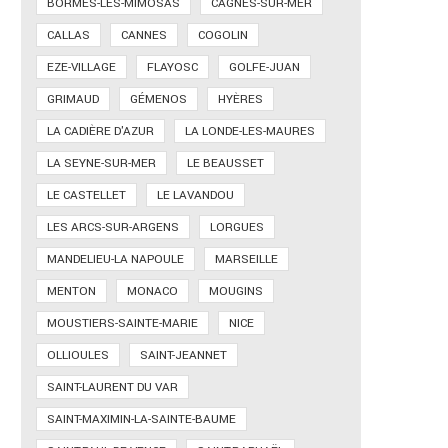
BORMES-LES-MIMOSAS
CAGNES-SUR-MER
CALLAS
CANNES
COGOLIN
EZE-VILLAGE
FLAYOSC
GOLFE-JUAN
GRIMAUD
GÉMENOS
HYÈRES
LA CADIÈRE D'AZUR
LA LONDE-LES-MAURES
LA SEYNE-SUR-MER
LE BEAUSSET
LE CASTELLET
LE LAVANDOU
LES ARCS-SUR-ARGENS
LORGUES
MANDELIEU-LA NAPOULE
MARSEILLE
MENTON
MONACO
MOUGINS
MOUSTIERS-SAINTE-MARIE
NICE
OLLIOULES
SAINT-JEANNET
SAINT-LAURENT DU VAR
SAINT-MAXIMIN-LA-SAINTE-BAUME