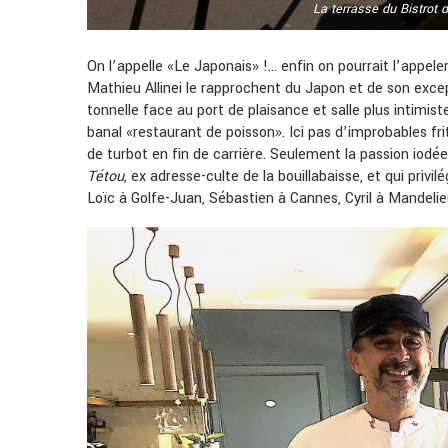
La terrasse du Bistrot 
On l’appelle «Le Japonais» !… enfin on pourrait l’appeler 
Mathieu Allinei le rapprochent du Japon et de son exce
tonnelle face au port de plaisance et salle plus intimis
banal «restaurant de poisson». Ici pas d’improbables frit
de turbot en fin de carrière. Seulement la passion iodé
Tétou
, ex adresse-culte de la bouillabaisse, et qui privi
Loïc à Golfe-Juan, Sébastien à Cannes, Cyril à Mandelieu