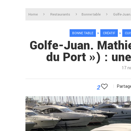
Home
Restaurants
Bonne table
Golfe-Juan.
BONNE TABLE
CRÉATIF
CUI
Golfe-Juan. Mathie
du Port ») : un
17 n
2
Partage