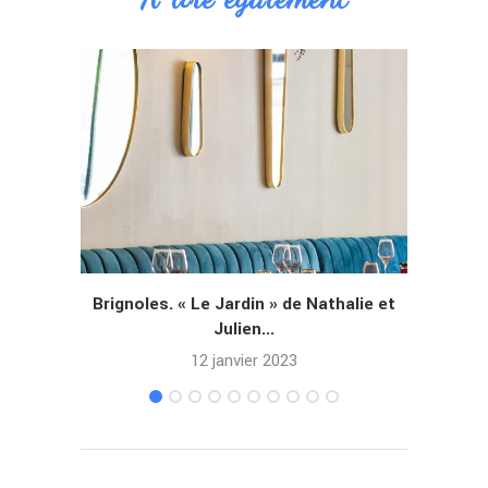
Brignoles. « Le Jardin » de Nathalie et
Roquef
Julien...
par
12 janvier 2023