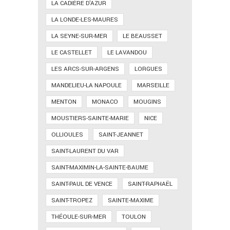
LA CADIÈRE D'AZUR
LA LONDE-LES-MAURES
LA SEYNE-SUR-MER
LE BEAUSSET
LE CASTELLET
LE LAVANDOU
LES ARCS-SUR-ARGENS
LORGUES
MANDELIEU-LA NAPOULE
MARSEILLE
MENTON
MONACO
MOUGINS
MOUSTIERS-SAINTE-MARIE
NICE
OLLIOULES
SAINT-JEANNET
SAINT-LAURENT DU VAR
SAINT-MAXIMIN-LA-SAINTE-BAUME
SAINT-PAUL DE VENCE
SAINT-RAPHAËL
SAINT-TROPEZ
SAINTE-MAXIME
THÉOULE-SUR-MER
TOULON