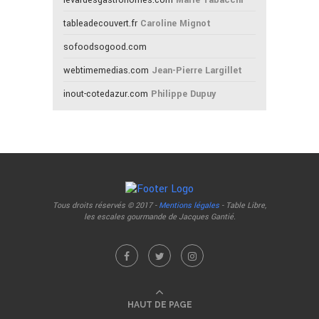
levardesgastronomes.com
Marie Tabacchi
tableadecouvert.fr
Caroline Mignot
sofoodsogood.com
webtimemedias.com
Jean-Pierre Largillet
inout-cotedazur.com
Philippe Dupuy
Tous droits réservés © 2017 -
Mentions légales
- Table Libre,
les escales gourmande de Jacques Gantié.
HAUT DE PAGE