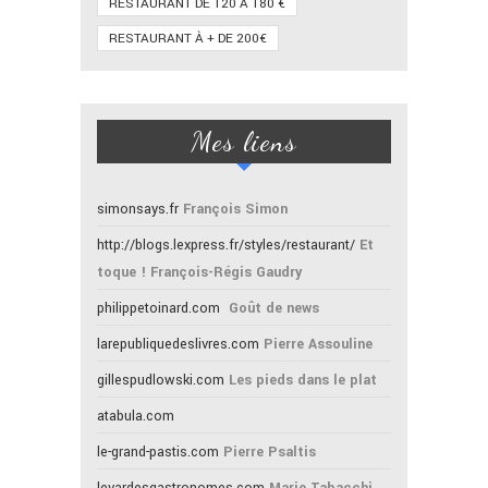
RESTAURANT DE 120 À 180 €
RESTAURANT À + DE 200€
Mes liens
simonsays.fr
François Simon
http://blogs.lexpress.fr/styles/restaurant/
Et
toque ! François-Régis Gaudry
philippetoinard.com
Goût de news
larepubliquedeslivres.com
Pierre Assouline
gillespudlowski.com
Les pieds dans le plat
atabula.com
le-grand-pastis.com
Pierre Psaltis