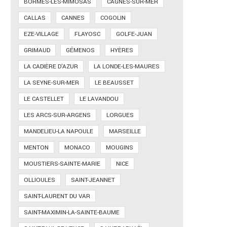
BORMES-LES-MIMOSAS
CAGNES-SUR-MER
CALLAS
CANNES
COGOLIN
EZE-VILLAGE
FLAYOSC
GOLFE-JUAN
GRIMAUD
GÉMENOS
HYÈRES
LA CADIÈRE D'AZUR
LA LONDE-LES-MAURES
LA SEYNE-SUR-MER
LE BEAUSSET
LE CASTELLET
LE LAVANDOU
LES ARCS-SUR-ARGENS
LORGUES
MANDELIEU-LA NAPOULE
MARSEILLE
MENTON
MONACO
MOUGINS
MOUSTIERS-SAINTE-MARIE
NICE
OLLIOULES
SAINT-JEANNET
SAINT-LAURENT DU VAR
SAINT-MAXIMIN-LA-SAINTE-BAUME