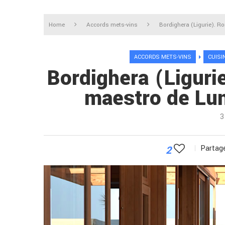
Home
Accords mets-vins
Bordighera (Ligurie). R
ACCORDS METS-VINS
CUISI
Bordighera (Liguri
maestro de Lu
3
2
Partage