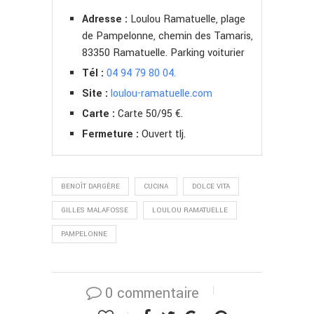
Adresse :
Loulou Ramatuelle, plage
de Pampelonne, chemin des Tamaris,
83350 Ramatuelle. Parking voiturier
Tél :
04 94 79 80 04.
Site :
loulou-ramatuelle.com
Carte :
Carte 50/95 €.
Fermeture :
Ouvert tlj.
BENOÎT DARGÈRE
CUCINA
DOLCE VITA
GILLES MALAFOSSE
LOULOU RAMATUELLE
PAMPELONNE
0 commentaire