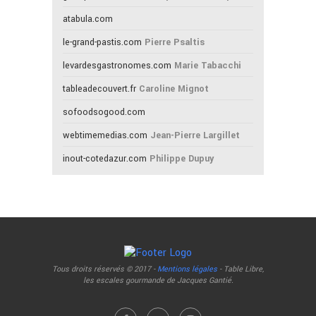
atabula.com
le-grand-pastis.com
Pierre Psaltis
levardesgastronomes.com
Marie Tabacchi
tableadecouvert.fr
Caroline Mignot
sofoodsogood.com
webtimemedias.com
Jean-Pierre Largillet
inout-cotedazur.com
Philippe Dupuy
Tous droits réservés © 2017 -
Mentions légales
- Table Libre,
les escales gourmande de Jacques Gantié.