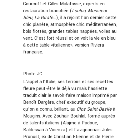
Gourcuff et Gilles Malafosse, experts en
restauration branchée (
Loulou
,
Monsieur
Bleu, La Girafe
…), il a rejoint l’an dernier cette
chic planète, atmosphère chic méditerranéen,
bois flottés, grandes tables nappées, voiles au
vent. C’est fort réussi et on voit la vie en bleu
à cette table «italienne», version Riviera
française.
Photo JG
L’appel à l’Italie, ses terroirs et ses recettes
fleure peut-être le déjà vu mais l’assiette
traduit clair le savoir-faire maison imprimé par
Benoît Dargère, chef exécutif du groupe,
qu’on a connu, brillant, au
Clos Saint-Basile
à
Mougins. Avec Zouhair Bouhlal, formé auprès
de talents italiens (Alajmo à Padoue,
Baldessari à Vicenza) et l’avignonnais Jules
Pronost, ex de Christian Etienne et de Pierre