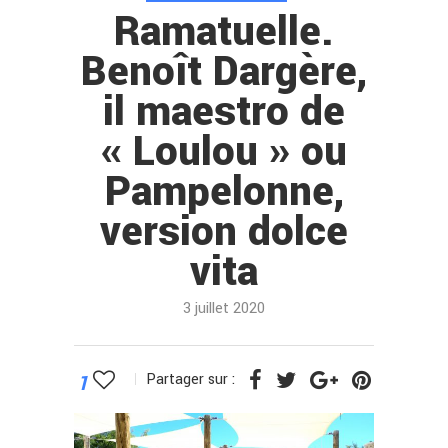
Ramatuelle.
Benoît Dargère,
il maestro de
« Loulou » ou
Pampelonne,
version dolce
vita
3 juillet 2020
1
Partager sur :