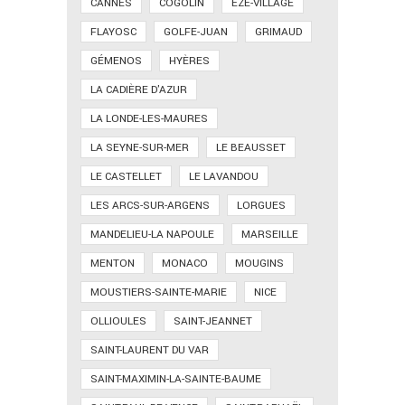
CANNES
COGOLIN
EZE-VILLAGE
FLAYOSC
GOLFE-JUAN
GRIMAUD
GÉMENOS
HYÈRES
LA CADIÈRE D'AZUR
LA LONDE-LES-MAURES
LA SEYNE-SUR-MER
LE BEAUSSET
LE CASTELLET
LE LAVANDOU
LES ARCS-SUR-ARGENS
LORGUES
MANDELIEU-LA NAPOULE
MARSEILLE
MENTON
MONACO
MOUGINS
MOUSTIERS-SAINTE-MARIE
NICE
OLLIOULES
SAINT-JEANNET
SAINT-LAURENT DU VAR
SAINT-MAXIMIN-LA-SAINTE-BAUME