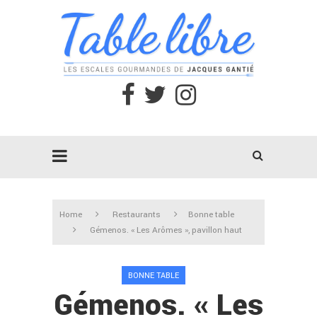
Home
Restaurants
Bonne table
Gémenos. « Les Arômes », pavillon haut
BONNE TABLE
Gémenos. « Les