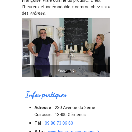
Françoise, vraie cuisine du produit… c’est
l’heureux et indémodable « comme chez soi »
des
Arômes
.
Photo J.G.
Infos pratiques
Adresse :
230 Avenue du 2ème
Cuirassier, 13400 Gémenos
Tél :
09 80 73 06 60
Site :
www. lesaromesgemenos.fr