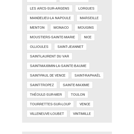
LES ARCS-SUR-ARGENS
LORGUES
MANDELIEU-LA NAPOULE
MARSEILLE
MENTON
MONACO
MOUGINS
MOUSTIERS-SAINTE-MARIE
NICE
OLLIOULES
SAINT-JEANNET
SAINT-LAURENT DU VAR
SAINT-MAXIMIN-LA-SAINTE-BAUME
SAINT-PAUL DE VENCE
SAINT-RAPHAËL
SAINT-TROPEZ
SAINTE-MAXIME
THÉOULE-SUR-MER
TOULON
TOURRETTES-SUR-LOUP
VENCE
VILLENEUVE-LOUBET
VINTIMILLE