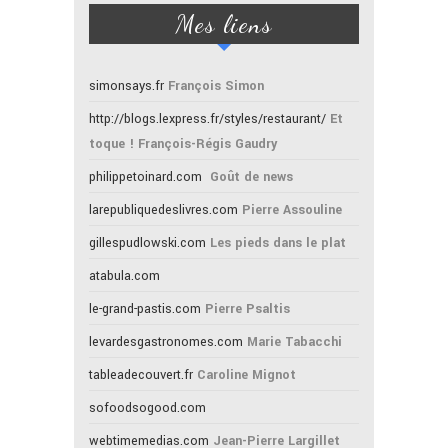
Mes liens
simonsays.fr
François Simon
http://blogs.lexpress.fr/styles/restaurant/
Et
toque ! François-Régis Gaudry
philippetoinard.com
Goût de news
larepubliquedeslivres.com
Pierre Assouline
gillespudlowski.com
Les pieds dans le plat
atabula.com
le-grand-pastis.com
Pierre Psaltis
levardesgastronomes.com
Marie Tabacchi
tableadecouvert.fr
Caroline Mignot
sofoodsogood.com
webtimemedias.com
Jean-Pierre Largillet