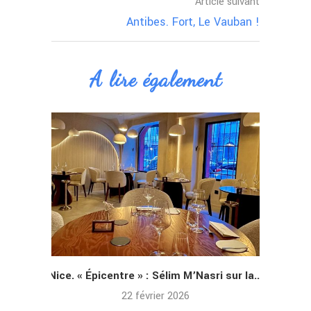
Article suivant
Antibes. Fort, Le Vauban !
A lire également
Nice. « Épicentre » : Sélim M’Nasri sur la...
An
22 février 2026