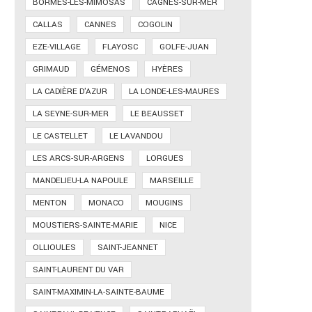
BORMES-LES-MIMOSAS
CAGNES-SUR-MER
CALLAS
CANNES
COGOLIN
EZE-VILLAGE
FLAYOSC
GOLFE-JUAN
GRIMAUD
GÉMENOS
HYÈRES
LA CADIÈRE D'AZUR
LA LONDE-LES-MAURES
LA SEYNE-SUR-MER
LE BEAUSSET
LE CASTELLET
LE LAVANDOU
LES ARCS-SUR-ARGENS
LORGUES
MANDELIEU-LA NAPOULE
MARSEILLE
MENTON
MONACO
MOUGINS
MOUSTIERS-SAINTE-MARIE
NICE
OLLIOULES
SAINT-JEANNET
SAINT-LAURENT DU VAR
SAINT-MAXIMIN-LA-SAINTE-BAUME