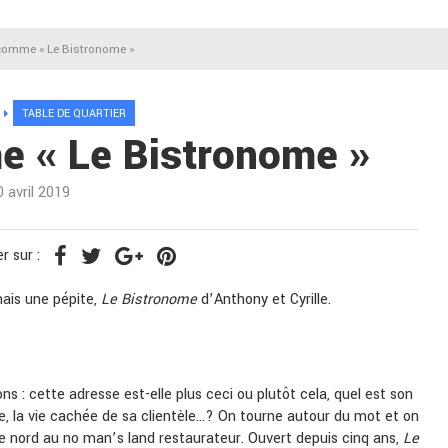
r comme « Le Bistronome »
TABLE DE QUARTIER
e « Le Bistronome »
0 avril 2019
r sur :
mais une pépite,
Le Bistronome
d’Anthony et Cyrille.
ns : cette adresse est-elle plus ceci ou plutôt cela, quel est son
te, la vie cachée de sa clientèle…? On tourne autour du mot et on
Nice nord au no man’s land restaurateur. Ouvert depuis cinq ans,
Le