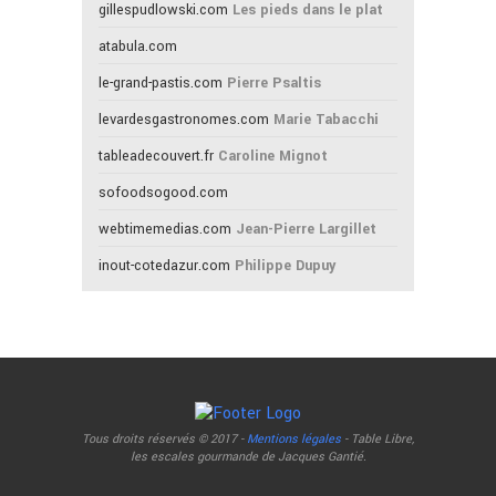
gillespudlowski.com
Les pieds dans le plat
atabula.com
le-grand-pastis.com
Pierre Psaltis
levardesgastronomes.com
Marie Tabacchi
tableadecouvert.fr
Caroline Mignot
sofoodsogood.com
webtimemedias.com
Jean-Pierre Largillet
inout-cotedazur.com
Philippe Dupuy
Tous droits réservés © 2017 -
Mentions légales
- Table Libre,
les escales gourmande de Jacques Gantié.