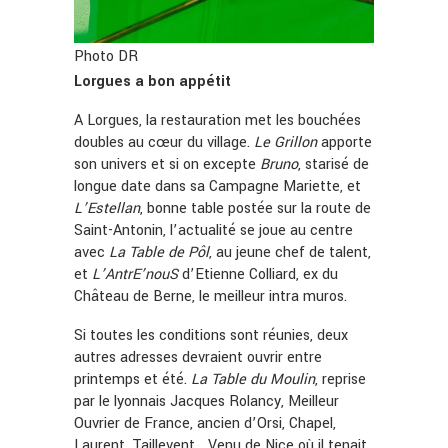
Photo DR
Lorgues a bon appétit
A Lorgues, la restauration met les bouchées
doubles au cœur du village.
Le
Grillon
apporte
son univers et si on excepte
Bruno
, starisé de
longue date dans sa Campagne Mariette, et
L’Estellan
, bonne table postée sur la route de
Saint-Antonin, l’actualité se joue au centre
avec
La
Table
de
Pôl
, au jeune chef de talent,
et
L’AntrE’nouS
d’Etienne Colliard, ex du
Château de Berne, le meilleur intra muros.
Si toutes les conditions sont réunies, deux
autres adresses devraient ouvrir entre
printemps et été.
La
Table
du
Moulin
, reprise
par le lyonnais Jacques Rolancy, Meilleur
Ouvrier de France, ancien d’Orsi, Chapel,
Laurent, Taillevent… Venu de Nice où il tenait