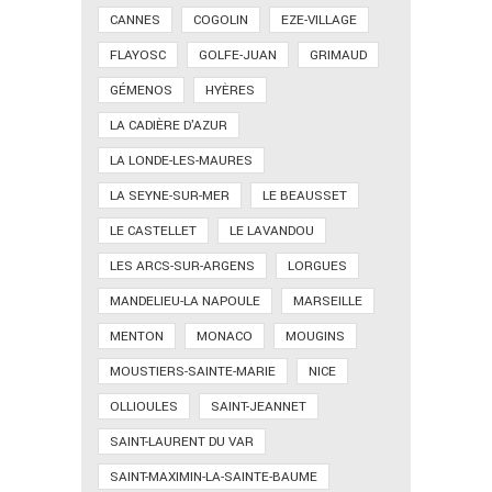
CANNES
COGOLIN
EZE-VILLAGE
FLAYOSC
GOLFE-JUAN
GRIMAUD
GÉMENOS
HYÈRES
LA CADIÈRE D'AZUR
LA LONDE-LES-MAURES
LA SEYNE-SUR-MER
LE BEAUSSET
LE CASTELLET
LE LAVANDOU
LES ARCS-SUR-ARGENS
LORGUES
MANDELIEU-LA NAPOULE
MARSEILLE
MENTON
MONACO
MOUGINS
MOUSTIERS-SAINTE-MARIE
NICE
OLLIOULES
SAINT-JEANNET
SAINT-LAURENT DU VAR
SAINT-MAXIMIN-LA-SAINTE-BAUME